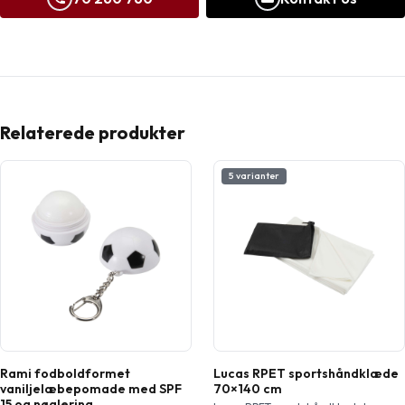
Relaterede produkter
5 varianter
Rami fodboldformet
Lucas RPET sportshåndklæde
vaniljelæbepomade med SPF
70×140 cm
15 og nøglering