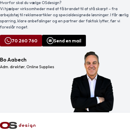
hurtige opfriskninger på farten, den
anvendte bambus er indkøbt og
Hvorfor skal du vælge OSdesign?
blander stil og funktion i ét smart […]
produceret i overensstemmelse med
Vi hjælper virksomheder med at få brandet til at stå skarpt – fra
bæredygtige standarder.
arbejdstøj til reklameartikler og specialdesignede løsninger. I får ærlig
sparring, klare anbefalinger og en partner der faktisk lytter, før vi
foreslår noget.
70 260 760
Send en mail
Bo Aabech
Adm. direktør, Online Supplies