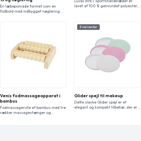
Lucas RPET sportshåndklædet er
lavet af 100 % genvundet polyester,
En læbepomade formet som en
som tilbyder en blød og
fodbold med indbygget nøglering.
absorberende overflade, der er ideel
Holder dine læber bløde, samtidig
til træning eller udendørsaktiviteter.
med at den viser din kærlighed til
Med en vægt på 140 g/m² skaber den
spillet. Sæt den fast på din taske,
3 varianter
en balance mellem holdbarhed og
nøgler eller rygsæk for at kunne
letvægtskomfort. Håndklædet har en
fugte læberne hurtigt på farten. Har
praktisk plastiksnor til at fastgøre
vaniljesmag. Faktor 15.
både håndklædet og posen, hvilket
gør det nemt at […]
Venis fodmassageapparat i
Glider spejl til makeup
bambus
Dette slanke Glider spejl er et
elegant og kompakt tilbehør, der er
Fodmassagerulle af bambus med tre
designet til nem bærbarhed og
rækker massagestænger og
daglig brug. Dens glatte
skridsikkert materiale i bunden. Du
glidemekanisme afslører et klart
skal blot placere massageapparatet
spejl, samtidig med at profilen
på gulvet og derefter bevæge dine
forbliver slank nok til at passe i
fødder over det for en dejlig
enhver taske eller lomme. Ideel til
afslappende fornemmelse. Den