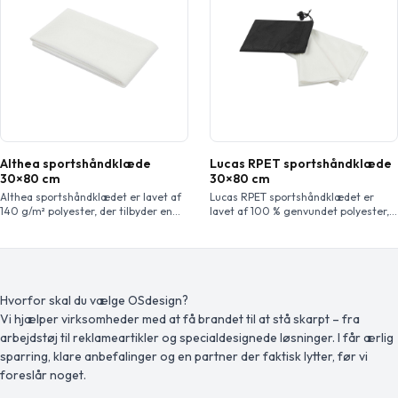
96 x 96 cm), 1 klæbende tape (1,25 cm
x 5 meter), 1 par handsker […]
Althea sportshåndklæde
Lucas RPET sportshåndklæde
30×80 cm
30×80 cm
Althea sportshåndklædet er lavet af
Lucas RPET sportshåndklædet er
140 g/m² polyester, der tilbyder en
lavet af 100 % genvundet polyester,
hurtigtørrende og absorberende
som tilbyder en blød og
overflade, der er afgørende for at
absorberende overflade, der er ideel
tørre sved væk under intens træning
til træning eller udendørsaktiviteter.
eller udendørs aktiviteter.
Med en vægt på 140 g/m² skaber den
Håndklædet måler 30 x 80 cm,
en balance mellem holdbarhed og
hvilket giver den perfekte balance
letvægtskomfort. Håndklædet har en
Hvorfor skal du vælge OSdesign?
mellem bærbarhed og funktionalitet.
praktisk plastiksnor til at fastgøre
Vi hjælper virksomheder med at få brandet til at stå skarpt – fra
både håndklædet og posen, hvilket
arbejdstøj til reklameartikler og specialdesignede løsninger. I får ærlig
gør det nemt at […]
sparring, klare anbefalinger og en partner der faktisk lytter, før vi
foreslår noget.