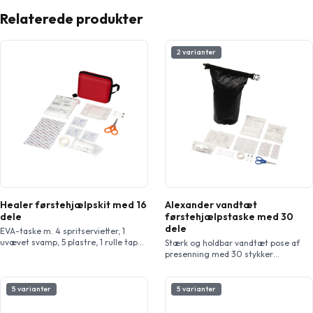
Relaterede produkter
2 varianter
Healer førstehjælpskit med 16
Alexander vandtæt
dele
førstehjælpstaske med 30
dele
EVA-taske m. 4 spritservietter, 1
uvævet svamp, 5 plastre, 1 rulle tape,
Stærk og holdbar vandtæt pose af
1 kompresforbinding, 1 saks, 2
presenning med 30 stykker
sikkerhedsnåle og 1 trekantet
førstehjælpsudstyr. Sættet
armklæde. Opfylder EN 13485.
indeholder en saks (9 cm), 1 elastisk
bandage (4 meter x 6 cm), 2 tørre
5 varianter
5 varianter
vatpinde (5 x 5 cm), 6 hudrensende
vatpinde, 1 trekantet bandage (136 x