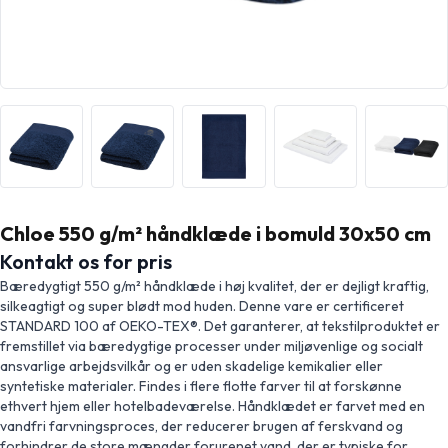
Chloe 550 g/m² håndklæde i bomuld 30x50 cm
Kontakt os for pris
Bæredygtigt 550 g/m² håndklæde i høj kvalitet, der er dejligt kraftig,
silkeagtigt og super blødt mod huden. Denne vare er certificeret
STANDARD 100 af OEKO-TEX®. Det garanterer, at tekstilproduktet er
fremstillet via bæredygtige processer under miljøvenlige og socialt
ansvarlige arbejdsvilkår og er uden skadelige kemikalier eller
syntetiske materialer. Findes i flere flotte farver til at forskønne
ethvert hjem eller hotelbadeværelse. Håndklædet er farvet med en
vandfri farvningsproces, der reducerer brugen af ferskvand og
forhindrer de store mængder forurenet vand, der er typiske for