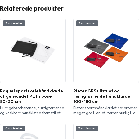
Relaterede produkter
3 varianter
3 varianter
Raquel sportskølehåndklæde
Pieter GRS ultralet og
af genvundet PET i pose
hurtigtørrende håndklæde
80×30 cm
100×180 cm
Hurtigabsorberende, hurtigtørrende
Pieter sportshåndklædet absorberer
og vaskbart håndklæde fremstillet af
meget godt, er let, tørrer hurtigt, og
genvundet PET. Leveres i en lille pose
stoffet er slidstærkt og ekstremt
af genvundet PET med lukning for
blødt. Når håndklædet er foldet og
nem transport. Fås i 5 friske farver.
fastgjort med elastikbåndet, er det
6 varianter
3 varianter
Stort trykareal på posen (størrelse 15
reduceret til en lille størrelse, hvilket
x 11,5 cm). Tryk er også muligt på
gør det velegnet til at tage med i