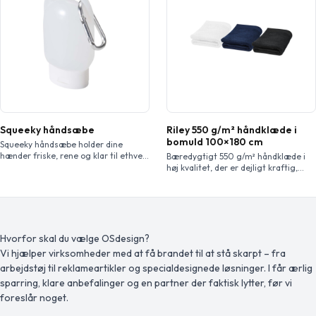
selve kølehåndklædet (størrelse 80 x
fitnesscentret, swimmingpoolen eller
30 cm).
til backpacking eller camping.
Håndklædet har en størrelse på
180×100 cm og […]
Squeeky håndsæbe
Riley 550 g/m² håndklæde i
bomuld 100×180 cm
Squeeky håndsæbe holder dine
hænder friske, rene og klar til ethvert
Bæredygtigt 550 g/m² håndklæde i
eventyr. Denne bærbare håndsæbe
høj kvalitet, der er dejligt kraftig,
har en praktisk karabinhage, så du
silkeagtigt og super blødt mod
kan sætte den fast på din taske, dit
huden. Denne vare er certificeret
bælte eller dine nøgler og være
STANDARD 100 af OEKO-TEX®. Det
beskyttet, uanset hvor du er –
garanterer, at tekstilproduktet er
festivaler, parker, rejser eller i
fremstillet via bæredygtige
hverdagen. Frisk citrusduft. Indhold:
processer under miljøvenlige og
Hvorfor skal du vælge OSdesign?
30 ml.
socialt ansvarlige arbejdsvilkår og er
Vi hjælper virksomheder med at få brandet til at stå skarpt – fra
uden skadelige kemikalier eller
arbejdstøj til reklameartikler og specialdesignede løsninger. I får ærlig
syntetiske materialer. Findes i flere
flotte farver til at […]
sparring, klare anbefalinger og en partner der faktisk lytter, før vi
foreslår noget.