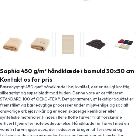
Sophia 450 g/m² håndklæde i bomuld 30x50 cm
Kontakt os for pris
Bæredygtigt 450 g/m² håndklæde i høj kvalitet, der er dejligt kraftig,
silkeagtigt og super blødt mod huden. Denne vare er certificeret
STANDARD 100 af OEKO-TEX®. Det garanterer, at tekstilproduktet er
fremstillet via bæredygtige processer under miljøvenlige og socialt
ansvarlige arbejdsvilkår og er uden skadelige kemikalier eller
syntetiske materialer. Findes i flere flotte farver til at forskønne
ethvert hjem eller hotelbadeværelse. Håndklædet er farvet med en
vandfri farvningsproces, der reducerer brugen af ferskvand og
forhindrer de store mængder forurenet vand, der er typiske for