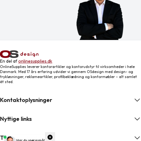
En del af
onlinesupplies.dk
OnlineSupplies leverer kontorartikler og kontorudstyr til virksomheder i hele
Danmark. Med 17 års erfaring udvider vi gennem OSdesign med design- og
trykløsninger, reklameartikler, profilbeklædning og kontormøbler – alt samlet
ét sted.
Kontaktoplysninger
Nyttige links
Tilmeld nyhedsbrev
ngelser
Har du spørgsmål?