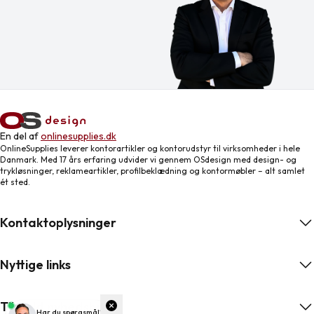
En del af
onlinesupplies.dk
OnlineSupplies leverer kontorartikler og kontorudstyr til virksomheder i hele
Danmark. Med 17 års erfaring udvider vi gennem OSdesign med design- og
trykløsninger, reklameartikler, profilbeklædning og kontormøbler – alt samlet
ét sted.
Kontaktoplysninger
Nyttige links
Tilmeld nyhedsbrev
ngelser
Har du spørgsmål?