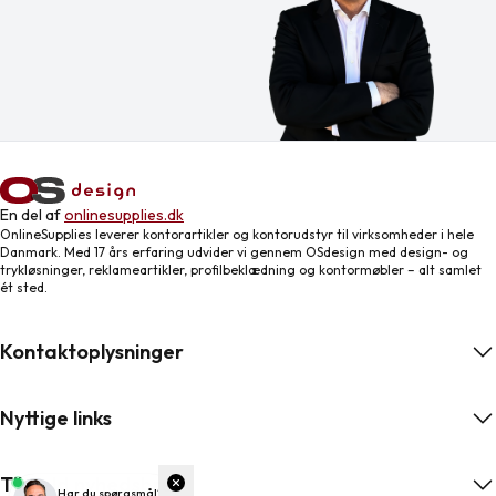
En del af
onlinesupplies.dk
OnlineSupplies leverer kontorartikler og kontorudstyr til virksomheder i hele
Danmark. Med 17 års erfaring udvider vi gennem OSdesign med design- og
trykløsninger, reklameartikler, profilbeklædning og kontormøbler – alt samlet
ét sted.
Kontaktoplysninger
Nyttige links
Tilmeld nyhedsbrev
ngelser
Har du spørgsmål?