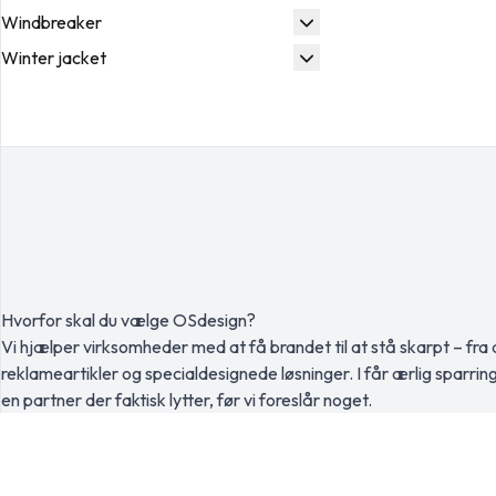
Windbreaker
Winter jacket
Hvorfor skal du vælge OSdesign?
Vi hjælper virksomheder med at få brandet til at stå skarpt – fra a
reklameartikler og specialdesignede løsninger. I får ærlig sparrin
en partner der faktisk lytter, før vi foreslår noget.
70 260 760
Send en mail