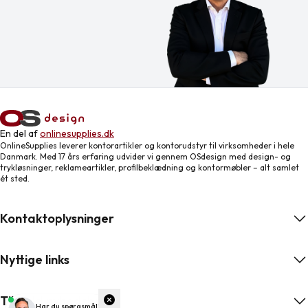
En del af
onlinesupplies.dk
OnlineSupplies leverer kontorartikler og kontorudstyr til virksomheder i hele
Danmark. Med 17 års erfaring udvider vi gennem OSdesign med design- og
trykløsninger, reklameartikler, profilbeklædning og kontormøbler – alt samlet
ét sted.
Kontaktoplysninger
Nyttige links
Tilmeld nyhedsbrev
ngelser
Har du spørgsmål?