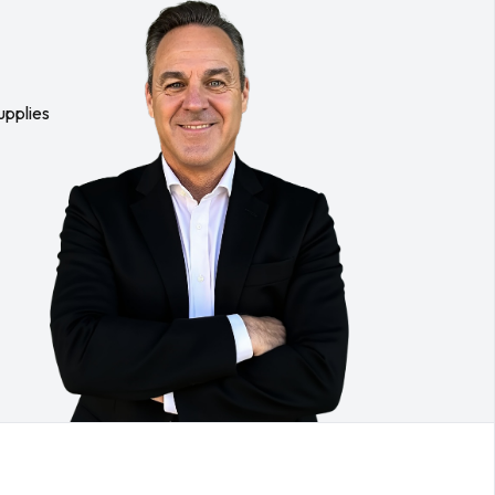
Teipatut saumat ja erinomainen hengittävyys
tekevät […]
upplies