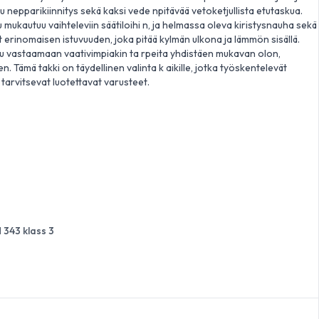
u nepparikiinnitys sekä kaksi vede npitävää vetoketjullista etutaskua.
 mukautuu vaihteleviin säätiloihi n, ja helmassa oleva kiristysnauha sekä
 erinomaisen istuvuuden, joka pitää kylmän ulkona ja lämmön sisällä.
tu vastaamaan vaativimpiakin ta rpeita yhdistäen mukavan olon,
n. Tämä takki on täydellinen valinta k aikille, jotka työskentelevät
 tarvitsevat luotettavat varusteet.
 343 klass 3