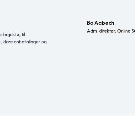
akki on […]
Bo Aabech
Adm. direktør, Online S
rbejdstøj til
g, klare anbefalinger og