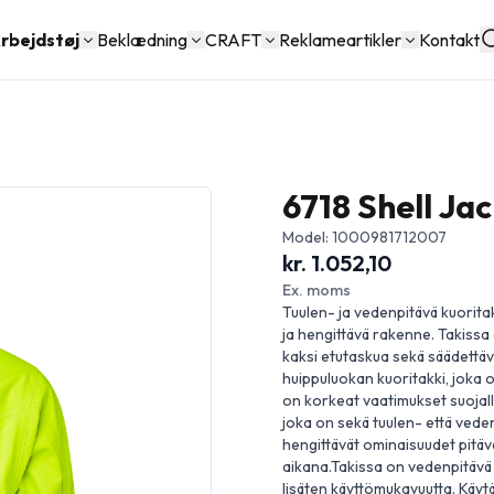
rbejdstøj
Beklædning
CRAFT
Reklameartikler
Kontakt
6718 Shell Ja
Model: 1000981712007
kr. 1.052,10
Ex. moms
Tuulen- ja vedenpitävä kuoritak
ja hengittävä rakenne. Takissa 
kaksi etutaskua sekä säädettäv
huippuluokan kuoritakki, joka on
on korkeat vaatimukset suojalle
joka on sekä tuulen- että vede
hengittävät ominaisuudet pitäv
aikana.Takissa on vedenpitävä 
lisäten käyttömukavuutta. Käytä