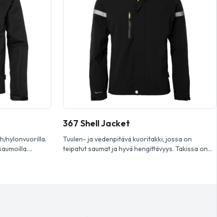
367 Shell Jacket
sh/nylonvuorilla.
Tuulen- ja vedenpitävä kuoritakki, jossa on
saumoilla.
teipatut saumat ja hyvä hengittävyys. Takissa on
askua, rintatasku
rintata sku, sisätasku/puhelintasku, suuri
tävä huppu, joka
napoleontasku sekä irrotettava huppu. Heijastavat
yksityiskohdat parantavat näkyvyyttä, ja
säädettävät hihansuut ja helma lisäävät
käyttömukavuutta. Top Swede 367 Shell Jacket –
suorituskykyinen kuoritakki, joka pitää sinut
suojattuna ja mukavana ka ikissa sääolosuhteissa.