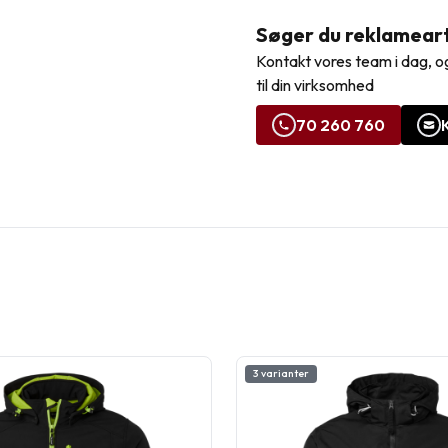
Søger du reklamearti
Kontakt vores team i dag, og
til din virksomhed
70 260 760
3 varianter