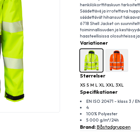
henkilökorttitaskuun tarkoitett
Säädettävä ja irrotettava huppu
säädettävät hihansuut takaavat
6718 Shell Jacket on suunnitel
toiminnallisuuden ja kestävyyde
haasteellisissa olosuhteissa ja
Variationer
Størrelser
XS
|
S
|
M
|
L
|
XL
|
XXL
|
3XL
Specifikationer
EN ISO 20471 - klass 3 / EN
4
100% Polyester
5 000 g/m²/24h
Brand:
Båstadgruppen