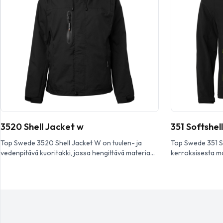
3520 Shell Jacket w
351 Softshell
Top Swede 3520 Shell Jacket W on tuulen- ja
Top Swede 351 So
vedenpitävä kuoritakki, jossa hengittävä materiaali
kerroksisesta ma
ja t eipatut saumat. Vetoketju on piilotettu ja
vetok etju ja tuul
vedenpitävä sekä varustettu rintatasku, valmiiksi
huppu, heijastavi
kaareva t hihat, kaksi etutaskua, sisätaskut,
kak si vetoketjul
säädettävä kiristysnauha helmassa ja säädettävä
hihansuut ja hel
huppu. Täydell inen vaativiin olosuhteisiin. Top
täydellisesti v a
Swede 3520 Shell Jacket W -kuoritakki on
351 Softshell -t
suunniteltu naisille rakennus- ja […]
vaate rakennus- j