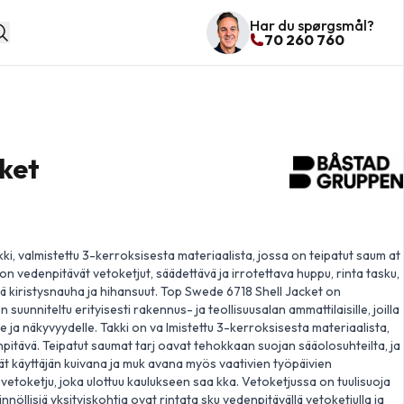
Har du spørgsmål?
70 260 760
cket
ki, valmistettu 3-kerroksisesta materiaalista, jossa on teipatut saum at
on vedenpitävät vetoketjut, säädettävä ja irrotettava huppu, rinta tasku,
ä kiristysnauha ja hihansuut. Top Swede 6718 Shell Jacket on
 suunniteltu erityisesti rakennus- ja teollisuusalan ammattilaisille, joilla
 ja näkyvyydelle. Takki on va lmistettu 3-kerroksisesta materiaalista,
npitävä. Teipatut saumat tarj oavat tehokkaan suojan sääolosuhteilta, ja
ät käyttäjän kuivana ja muk avana myös vaativien työpäivien
vetoketju, joka ulottuu kaulukseen saa kka. Vetoketjussa on tuulisuoja
nnöllisiä yksityiskohtia ovat rintata sku vedenpitävällä vetoketjulla ja