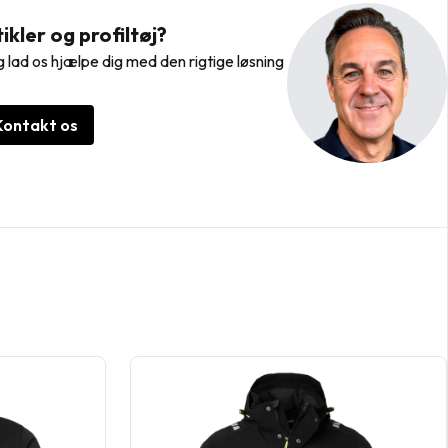
kler og profiltøj?
 lad os hjælpe dig med den rigtige løsning
Kontakt os