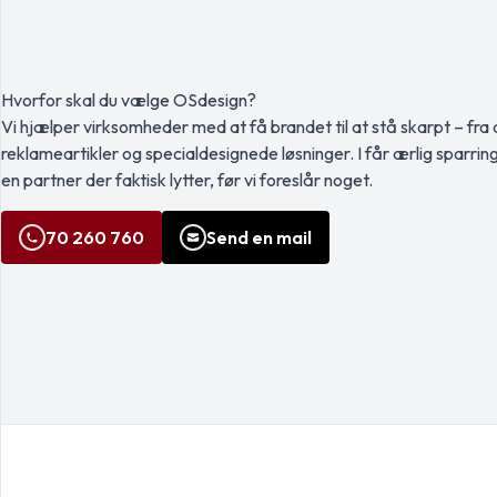
Tämä softshell-t
Hvorfor skal du vælge OSdesign?
Vi hjælper virksomheder med at få brandet til at stå skarpt – fra a
reklameartikler og specialdesignede løsninger. I får ærlig sparrin
en partner der faktisk lytter, før vi foreslår noget.
70 260 760
Send en mail