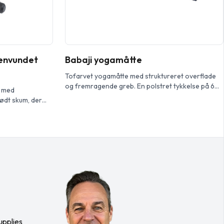
genvundet
Babaji yogamåtte
Tofarvet yogamåtte med struktureret overflade
og fremragende greb. En polstret tykkelse på 6
e med
mm for komfort i knælende, siddende og andre
ødt skum, der
stillinger. Let nok til at rulle op og bære rundt i
under træningen.
netpose med skulderrem. Fås i et matchende
ket gør det egnet
farveudvalg til at matche eller kontraste med
en af tovet er
yogablokken. Stort dekorationsområde på
° drejeligt
bæreposen. Størrelse: 170 X 60 […]
jævn […]
upplies