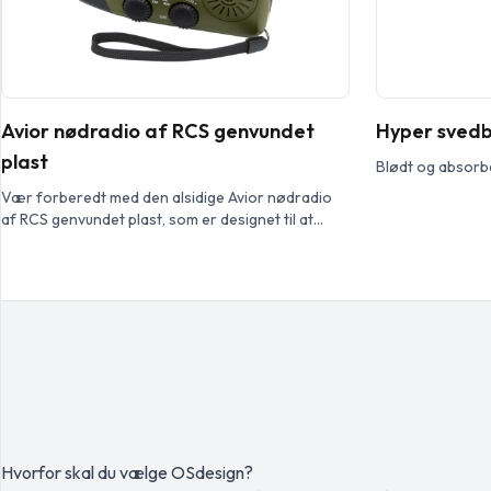
Avior nødradio af RCS genvundet
Hyper sved
plast
Blødt og absorb
Vær forberedt med den alsidige Avior nødradio
af RCS genvundet plast, som er designet til at
holde dig forbundet og have strøm, når det
gælder mest. Den kompakte multifunktionsenhed
har AM/FM radio, solpanel, integreret 1W
lommelygte, USB udgang og USB-C indgang. Det
indbyggede batteri på 1200 mAh kan levere
nødopladning af telefonen, mens generatoren
med […]
Hvorfor skal du vælge OSdesign?