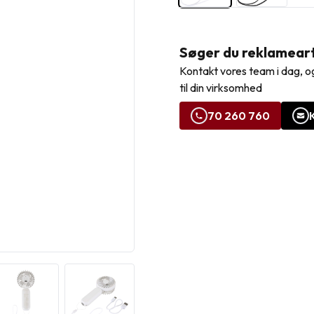
Søger du reklamearti
Kontakt vores team i dag, og
til din virksomhed
70 260 760