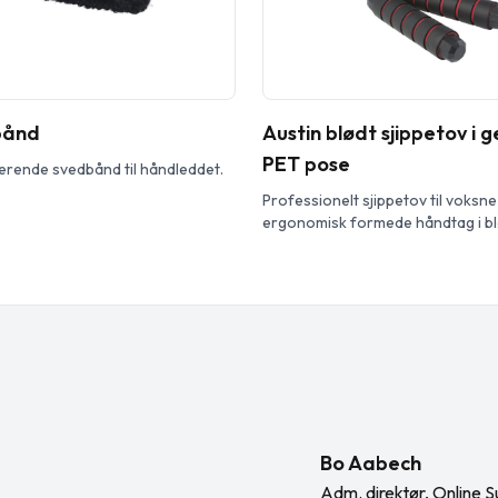
bånd
Austin blødt sjippetov i 
PET pose
erende svedbånd til håndleddet.
Professionelt sjippetov til voksn
ergonomisk formede håndtag i bl
giver et fast og behageligt greb 
Længden af tovet er 310 cm, hvil
til voksne på op til 195 cm. Længd
justerbart og har et indbygget 360
kugleleje i høj kvalitet, der sikrer 
Bo Aabech
Adm. direktør, Online S