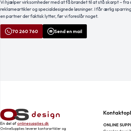
Vi hjælper virksomheder med at få brandet til at stå skarpt – fra a
reklameartikler og specialdesignede løsninger. I får ærlig sparrin
en partner der faktisk lytter, før vi foreslår noget.
70 260 760
Send en mail
Kontaktopl
En del af
onlinesupplies.dk
ONLINE SUPPL
OnlineSupplies leverer kontorartikler og