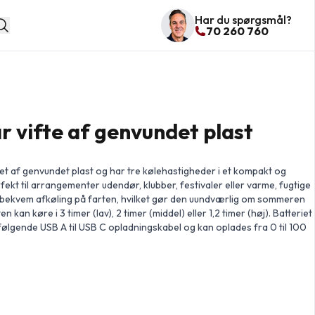
Har du spørgsmål?
70 260 760
 vifte af genvundet plast
let af genvundet plast og har tre kølehastigheder i et kompakt og
fekt til arrangementer udendør, klubber, festivaler eller varme, fugtige
 bekvem afkøling på farten, hvilket gør den uundværlig om sommeren
n kan køre i 3 timer (lav), 2 timer (middel) eller 1,2 timer (høj). Batteriet
ølgende USB A til USB C opladningskabel og kan oplades fra 0 til 100