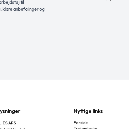
rbejdstøj til
g, klare anbefalinger og
ysninger
Nyttige links
Forside
IES APS
Trykmetoder