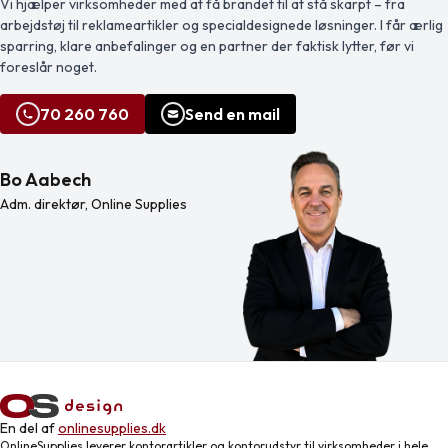
Vi hjælper virksomheder med at få brandet til at stå skarpt – fra
Type-C-udgang op til 3A-strøm.
Kompatibel med Windows og Mac
arbejdstøj til reklameartikler og specialdesignede løsninger. I får ærlig
operativsystemer. Leveres i […]
sparring, klare anbefalinger og en partner der faktisk lytter, før vi
foreslår noget.
70 260 760
Send en mail
Bo Aabech
Adm. direktør, Online Supplies
En del af
onlinesupplies.dk
OnlineSupplies leverer kontorartikler og kontorudstyr til virksomheder i hele