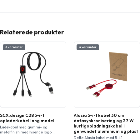
Relaterede produkter
3 varianter
4 varianter
SCX.design C28 5-i-1
Alasia 5-i-1 kabel 30 cm
opladerkabel lang model
datasynkronisering og 27 W
hurtigopladningskabel i
Ladekabel med gummi- og
genvundet aluminium og plast
metalfinish med lysende logo.
Udstyret med tre stik (Type-C,
Dette Alasia kabel med 5-i-1