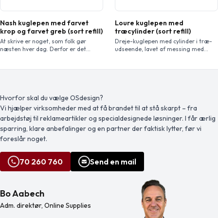
Nash kuglepen med farvet
Loure kuglepen med
krop og farvet greb (sort refill)
træcylinder (sort refill)
At skrive er noget, som folk gør
Dreje-kuglepen med cylinder i træ-
næsten hver dag. Derfor er det
udseende, lavet af messing med
vigtigt at have en pålidelig kuglepen
krombelægning, leveret i en -luksus-
til det. Nash kuglepennen med et
gaveæske. Kuglepensstørrelse: 14,1
stilfuldt kurvet design er en sådan
cm, 1,2 cm, vægt: 26 gr,
pen. Kuglepennen er lavet af ABS
skrivelængde: 1500 m.
plastmateriale, der er hårdt og solidt
og dermed giver en lang levetid.
Hvorfor skal du vælge OSdesign?
Takket være den hurtige
Vi hjælper virksomheder med at få brandet til at stå skarpt – fra
klikmekanisme er […]
arbejdstøj til reklameartikler og specialdesignede løsninger. I får ærlig
sparring, klare anbefalinger og en partner der faktisk lytter, før vi
foreslår noget.
70 260 760
Send en mail
Bo Aabech
Adm. direktør, Online Supplies