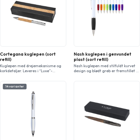
Cortegana kuglepen (sort
Nash kuglepen i genvundet
refill)
plast (sort refill)
Kuglepen med drejemekanisme og
Nash kuglepen med stilfuldt kurvet
korkdetaljer. Leveres i “Luxe”-
design og blødt greb er fremstillet af
gaveæske.
genvundet plast, der er hårdt og
solidt, og dermed giver en lang
levetid. Blækfarve: Sort Skrivelængde:
14 varianter
1000 meter. Spidsstørrelse: 1,00
mm.