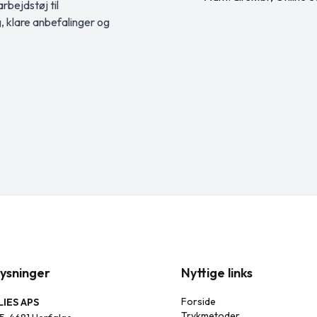
rbejdstøj til
g, klare anbefalinger og
ysninger
Nyttige links
Forside
IES APS
Trykmetoder