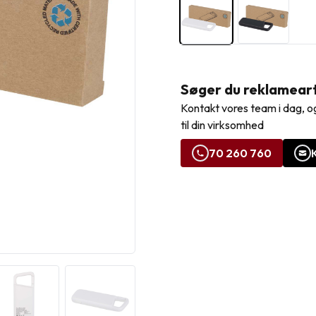
Søger du reklamearti
Kontakt vores team i dag, og
til din virksomhed
70 260 760