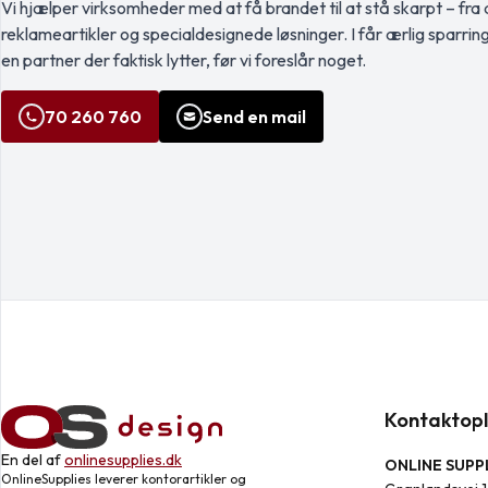
Vi hjælper virksomheder med at få brandet til at stå skarpt – fra a
reklameartikler og specialdesignede løsninger. I får ærlig sparrin
en partner der faktisk lytter, før vi foreslår noget.
70 260 760
Send en mail
Kontaktopl
En del af
onlinesupplies.dk
ONLINE SUPPL
OnlineSupplies leverer kontorartikler og