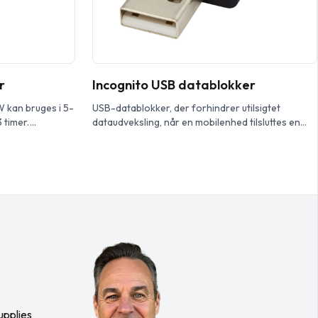
r
Incognito USB datablokker
 kan bruges i 5-
USB-datablokker, der forhindrer utilsigtet
 timer.
dataudveksling, når en mobilenhed tilsluttes en
tabil forbindelse
computer eller en offentlig ladestation. Elementet
og håndfri
blokerer enhver dataoverførsel, mens enheden
lefonopkald.
oplades, hvilket forhindrer data i at blive stjålet
eller at malware installeres.
upplies