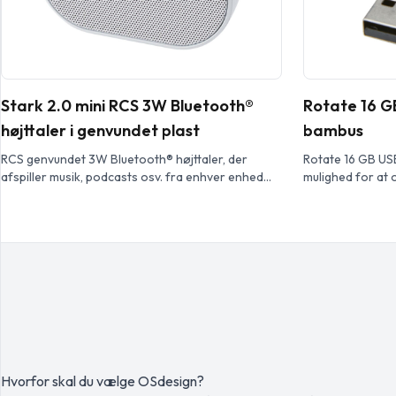
Stark 2.0 mini RCS 3W Bluetooth®
Rotate 16 G
højttaler i genvundet plast
bambus
RCS genvundet 3W Bluetooth® højttaler, der
Rotate 16 GB USB
afspiller musik, podcasts osv. fra enhver enhed
mulighed for at 
med Bluetooth® aktiveret, hvilket gør den til en
eller MacBook. H
ideel ledsager til enhver lejlighed. Højttaleren har
USB versionen e
indbygget musikstyring og en mikrofon til
MB/s og en læse
telefonopkald og onlinemøder. Nyd op til 3-4
timers musik ved maksimal lydstyrke. Opladningen
tager ca. 3 timer. Bluetooth® 5.3 med en […]
Hvorfor skal du vælge OSdesign?