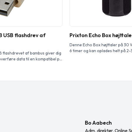
B USB flashdrev af
Prixton Echo Box højttale
Denne Echo Box højttaler på 30 W
6 timer og kan oplades helt på 2-3
 flashdrevet af bambus giver dig
Bluetooth® version 5.2 giver en s
overføre data til en kompatibel pc
til andre enheder. Med mikrofon 
ylsteret er lavet af ægte bambus.
funktion til nem håndtering af te
r 2.0 med en skrivehastighed på 3
Vandmodstandsniveau IPX6.
hastighed på 10 MB/s.
Bo Aabech
Adm. direktør, Online S