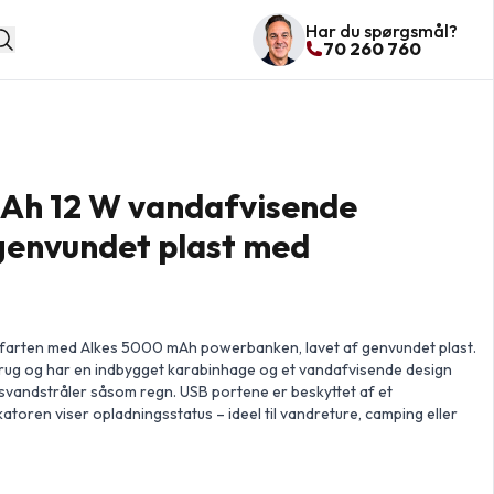
Har du spørgsmål?
70 260 760
Ah 12 W vandafvisende
genvundet plast med
farten med Alkes 5000 mAh powerbanken, lavet af genvundet plast.
brug og har en indbygget karabinhage og et vandafvisende design
ksvandstråler såsom regn. USB portene er beskyttet af et
atoren viser opladningsstatus – ideel til vandreture, camping eller