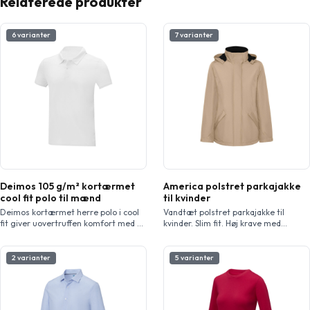
Relaterede produkter
6 varianter
7 varianter
Deimos 105 g/m² kortærmet
America polstret parkajakke
cool fit polo til mænd
til kvinder
Deimos kortærmet herre polo i cool
Vandtæt polstret parkajakke til
fit giver uovertruffen komfort med sit
kvinder. Slim fit. Høj krave med
lette 105 g/m² polyester mesh stof.
foldbar og aftagelig hætte med
Dens cool fit-design sikrer
burrebånd lukning. Matchende
åndbarhed og fugttransporterende
central lynlås med flap. Sidelommer
2 varianter
5 varianter
egenskaber, så du kan holde dig tør
med lynlås og fastsiddende flap.
hele dagen. Designet med
Indvendig lomme med burrebånd
funktionalitet for øje forbedrer den
lukning. Justerbare manchetter med
fremadrettede sidesøm og de smalle
burrebånd lukning stropper.