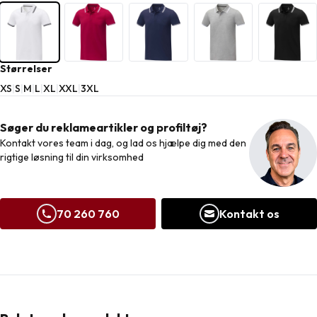
Størrelser
XS
|
S
|
M
|
L
|
XL
|
XXL
|
3XL
Søger du reklameartikler og profiltøj?
Kontakt vores team i dag, og lad os hjælpe dig med den
rigtige løsning til din virksomhed
70 260 760
Kontakt os