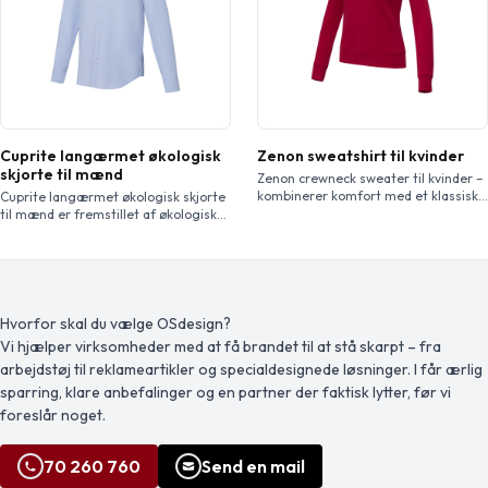
flatlock syninger fleksibiliteten og
Indvendig adgang til forstærkninger
giver et moderne atletisk look. […]
på ryggen og venstre bryst.
Cuprite langærmet økologisk
Zenon sweatshirt til kvinder
skjorte til mænd
Zenon crewneck sweater til kvinder –
kombinerer komfort med et klassisk
Cuprite langærmet økologisk skjorte
design. Fremstillet af en 240 g/m²-
til mænd er fremstillet af økologisk
blanding af bomuld og polyester. Det
bomuldspoplin og kombinerer
klassiske design med rund hals
ansvarlig produktion med
fremhæves af fladstrikkede
enestående komfort. Den semi-
ribdetaljer på kraven, manchetterne
spredte krave giver et afslappet og
og forneden, hvilket giver en
alsidigt udtryk, mens de
tætsiddende pasform og et strejf af
kontrastfarvede syninger på
Hvorfor skal du vælge OSdesign?
raffinement. Derudover giver de
ærmelæggen og den nederste
Vi hjælper virksomheder med at få brandet til at stå skarpt – fra
indvendige custom branding
knaphulslæg tilføjer en diskret
arbejdstøj til reklameartikler og specialdesignede løsninger. I får ærlig
muligheder mulighed for […]
stilfuld detalje.
sparring, klare anbefalinger og en partner der faktisk lytter, før vi
foreslår noget.
70 260 760
Send en mail