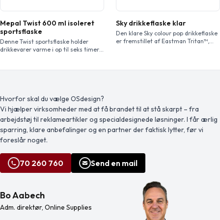
Mepal Twist 600 ml isoleret
Sky drikkeflaske klar
sportsflaske
Den klare Sky colour pop drikkeflaske
er fremstillet af Eastman Tritan™,
Denne Twist sportsflaske holder
hvilket gør denne flaske BPA-fri, let,
drikkevarer varme i op til seks timer
holdbar og slagfast. Flasken er
eller kolde i op til ti timer. Har et
enkeltvægget og rummer 650 ml
indbygget sugerør, der dukker frem
væske, og den passer i sidelommen
med et enkelt drej, og en praktisk
på de fleste rygsække samt i de
bærestrop. Lækagesikker og tåler
fleste kopholdere i biler. Twist-on-
opvaskemaskine. BPA-fri.
låget sikrer nem åbning og lukning
Hvorfor skal du vælge OSdesign?
og har et indbygget bærehåndtag.
Vi hjælper virksomheder med at få brandet til at stå skarpt – fra
arbejdstøj til reklameartikler og specialdesignede løsninger. I får ærlig
sparring, klare anbefalinger og en partner der faktisk lytter, før vi
foreslår noget.
70 260 760
Send en mail
Bo Aabech
Adm. direktør, Online Supplies