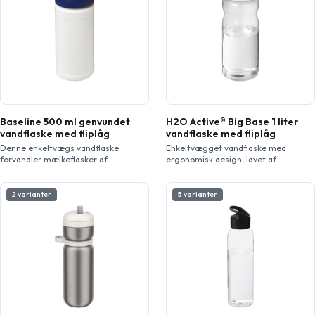
Baseline 500 ml genvundet
H2O Active® Big Base 1 liter
vandflaske med fliplåg
vandflaske med fliplåg
Denne enkeltvægs vandflaske
Enkeltvægget vandflaske med
forvandler mælkeflasker af
ergonomisk design, lavet af
engangsplast til noget, der kan
genanvendeligt PET materiale. Med
bruges igen og igen. Flasken har et
spildsikkert låg med flip-tud.
spildsikkert låg med klaplukning og
Volumen kapacitet er 1 liter.
2 varianter
5 varianter
en kapacitet på 500 ml. På grund af
Produceret i UK. Pakket i en
genbrugsplastens natur kan
genvunden PE plastik pose. BPA fri.
farvenuancerne variere lidt, og der
kan være farvepletter. Fremstillet i
UK.