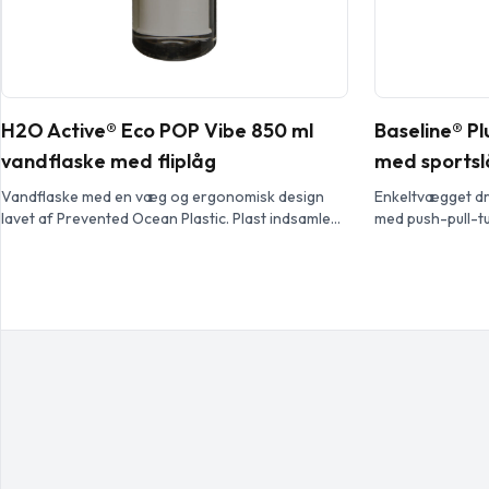
H2O Active® Eco POP Vibe 850 ml
Baseline® Pl
vandflaske med fliplåg
med sportsl
Vandflaske med en væg og ergonomisk design
Enkeltvægget dri
lavet af Prevented Ocean Plastic. Plast indsamles
med push-pull-tu
inden for 50 km fra en havkystlinje eller større
Blande og matche
vandvej, der fører ud i havet. Det sorteres og
perfekte flaske.
omdannes derefter til fødevaresikker
farvevalgmulighe
genbrugsplast i høj kvalitet. Med spildsikkert låg
Compliance EN12
med fliplåg, tilgængelig i flere farver.
opvaskemaskine
Rumindholdet er 850 ml. Mix & […]