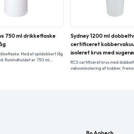
us 750 ml drikkeflaske
Sydney 1200 ml dobbel
åg
certificeret kobbervaku
isoleret krus med sugerø
kkeflaske. Med et spildsikkert låg
d. Rumindholdet er 750 ml.
RCS certificeret krus med dobbe
 farver for at skabe din
vakuumisolering af kobber, fremsti
 Kontakt os for yderligere
consumer genvundet rustfrit stål,
der. Produceret i UK. BPA-fri.
drikkevarer kolde i mindst 24 timer
875-1 og godkendt til
timer. Har et Tritan sugerør og l
.
skydefunktion, der forhindrer spi
drejelåget i 100 % genvundet plas
sugerøret på plads og kan nemt [
Bo Aabech