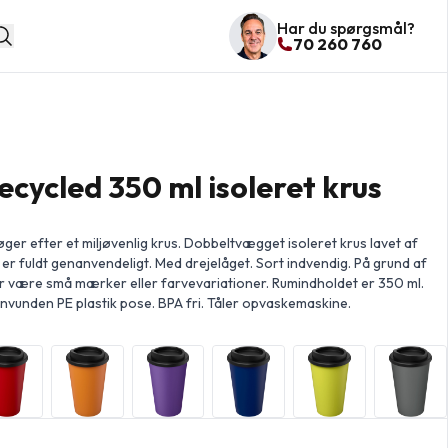
Har du spørgsmål?
70 260 760
cycled 350 ml isoleret krus
øger efter et miljøvenlig krus. Dobbeltvægget isoleret krus lavet af
r fuldt genanvendeligt. Med drejelåget. Sort indvendig. På grund af
r være små mærker eller farvevariationer. Rumindholdet er 350 ml.
envunden PE plastik pose. BPA fri. Tåler opvaskemaskine.