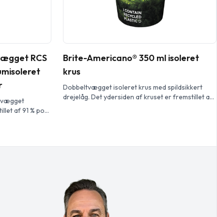
tvægget RCS
Brite-Americano® 350 ml isoleret
umisoleret
krus
r
Dobbeltvægget isoleret krus med spildsikkert
drejelåg. Det ydersiden af kruset er fremstillet af
ltvægget
genbrugsplast. Kruset har et farvet og fuldt
llet af 91 % post
omsluttende design støbt til produktet, som gør
 der holder
det langtidsholdbart og robust. EN12875-1
 eller varmt i 9
godkendt; kan tåle at komme i opvaskemaskinen
åg med
og mikrobølgeovnen. Rumindholdet er 350 ml. Mix
ld. Tryk-på-
og match farver for at skabe dit perfekte krus. […]
t holder sikkert
…]