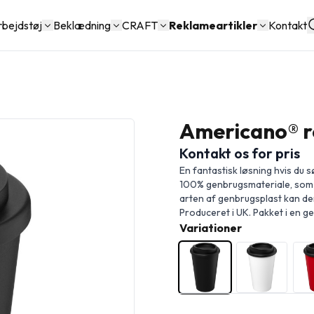
rbejdstøj
Beklædning
CRAFT
Reklameartikler
Kontakt
Americano® re
Kontakt os for pris
En fantastisk løsning hvis du s
100% genbrugsmateriale, som e
arten af genbrugsplast kan de
Produceret i UK. Pakket i en g
Variationer