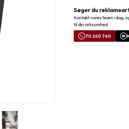
Søger du reklamearti
Kontakt vores team i dag, og
til din virksomhed
70 260 760