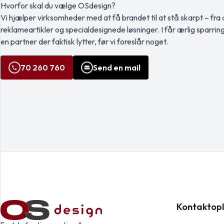
Hvorfor skal du vælge OSdesign?
Vi hjælper virksomheder med at få brandet til at stå skarpt – fra a
reklameartikler og specialdesignede løsninger. I får ærlig sparrin
en partner der faktisk lytter, før vi foreslår noget.
70 260 760
Send en mail
Kontaktopl