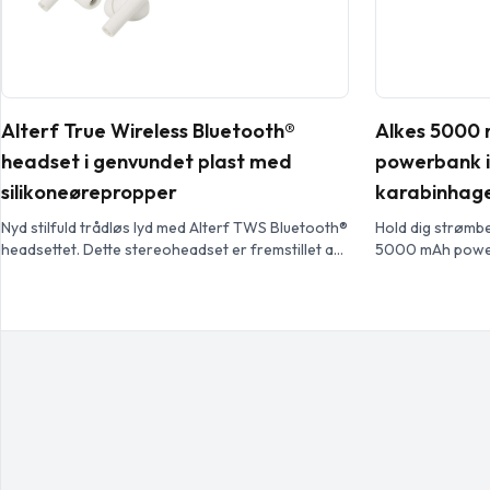
Alterf True Wireless Bluetooth®
Alkes 5000 
headset i genvundet plast med
powerbank i
silikoneørepropper
karabinhag
Nyd stilfuld trådløs lyd med Alterf TWS Bluetooth®
Hold dig strømb
headsettet. Dette stereoheadset er fremstillet af
5000 mAh power
genbrugsplast, og bløde ørepropper af silikone
plast. Den er de
sikrer, at det passer behagelig, og det leveres
indbygget karab
med et kompakt opladningsetui. Med Bluetooth®
design (IPX5), d
6.0 giver det op til 4 timers spilletid eller taletid og
såsom regn. USB 
genoplades på bare 1-1,5 time. Et 30 cm USB-A til
silikonedæksel, 
[…]
opladningsstatus
eller hverdagsre