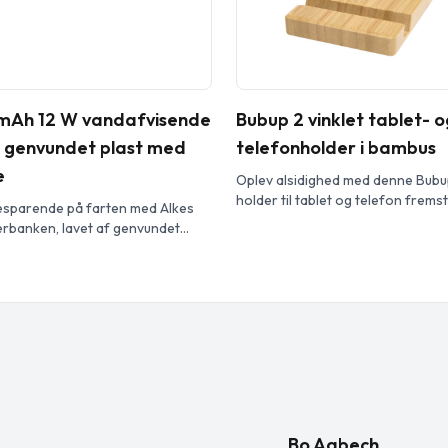
mAh 12 W vandafvisende
Bubup 2 vinklet tablet- o
 genvundet plast med
telefonholder i bambus
e
Oplev alsidighed med denne Bubu
holder til tablet og telefon frems
esparende på farten med Alkes
med ansvarlig oprindelse. Med to
banken, lavet af genvundet
synsvinkler tilbyder denne stilful
signet til udendørs brug og har en
perfekte stilling til at se videoer,
inhage og et vandafvisende
læse.
er kan modstå lavtryksvandstråler
portene er beskyttet af et
mens LED indikatoren viser
 – ideel til vandreture, camping
jser.
Bo Aabech