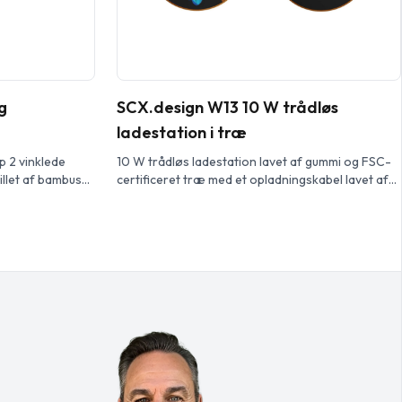
g
SCX.design W13 10 W trådløs
ladestation i træ
p 2 vinklede
10 W trådløs ladestation lavet af gummi og FSC-
tillet af bambus
certificeret træ med et opladningskabel lavet af
 justerbare
RPET. Kan dekoreres med et logo, der lyser op.
de holder den
Leveres i en sort kraft-gaveæske med magnetisk
 videochatte eller
lukkemekanisme. Patent EUROPA EUIPO.