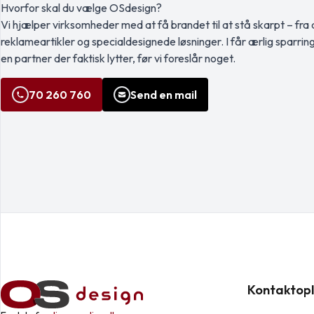
Hvorfor skal du vælge OSdesign?
Vi hjælper virksomheder med at få brandet til at stå skarpt – fra a
reklameartikler og specialdesignede løsninger. I får ærlig sparrin
en partner der faktisk lytter, før vi foreslår noget.
70 260 760
Send en mail
Kontaktopl