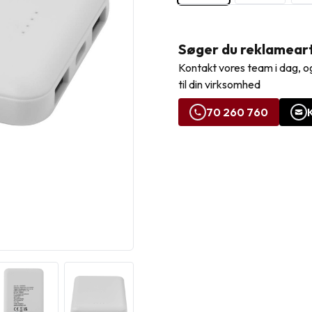
Søger du reklamearti
Kontakt vores team i dag, og
til din virksomhed
70 260 760