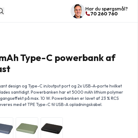
Har du spørgsmål?
70 260 760
mAh Type-C powerbank af
ast
nt design og Type-C in/output port og 2x USB-A-porte hvilket
plades samtidigt. Powerbanken har et 5000 mAh lithium polymer
udgangseffekt på max. 10 W. Powerbanken er lavet af 23 % RCS
Leveres med et TPE Type-C til USB-A opladningskabel.