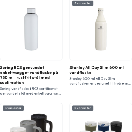
3 varianter
Spring RCS genvundet
Stanley All Day Slim 600 ml
enkeltvægget vandflaske på
vandflaske
750 ml i rustfrit stål med
Stanley 600 ml All Day Slim
sublimation
vandflasken er designet til hydrering
hele dagen, der kombinerer
Spring vandflaske i RCS certificeret
bekvemmelighed og ydeevne. Den er
genvundet stål med enkeltvæg har
lavet af 90 % genvundet rustfrit stål
skruelåg og en speciel belægning på
og har en todelt åbning – den ene til
ydersiden, der muliggør
nem nippe og den anden til at tilføje
sublimationstryk. Den lette men
3 varianter
5 varianter
is og problemfri rengøring. Halsen er
solide flaske er perfekt til daglig
lavet af enkeltvægget rustfrit stål
hydrering. Skinnende finish.
[…]
Kapacitet: 750 ml.