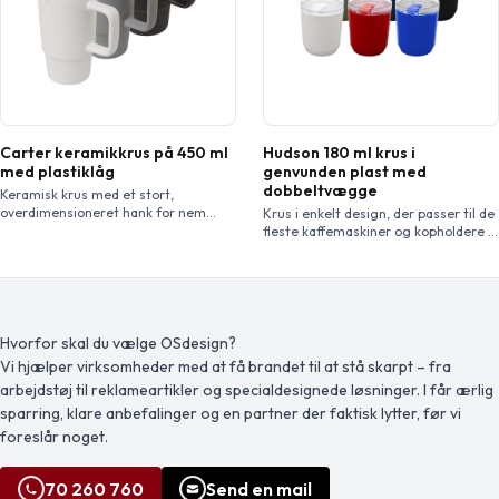
Carter keramikkrus på 450 ml
Hudson 180 ml krus i
med plastiklåg
genvunden plast med
dobbeltvægge
Keramisk krus med et stort,
overdimensioneret hank for nem
Krus i enkelt design, der passer til de
transport og et spildsikkert plastiklåg
fleste kaffemaskiner og kopholdere i
for bekvemmelighed på farten.
biler. Konstrueret med dobbelt væg
Ydersiden har en stilfuld mat finish,
med yderside af genanvendt PP plast
og flasken tåler opvaskemaskine til
og inderside af PP plast. Skydelåget
alle trykmetoder. Leveres i en æske
er fremstillet af AS og PP plast.
af genbrugspap. Kapacitet: 450 ml.
Kapacitet: 180 ml.
Hvorfor skal du vælge OSdesign?
Vi hjælper virksomheder med at få brandet til at stå skarpt – fra
arbejdstøj til reklameartikler og specialdesignede løsninger. I får ærlig
sparring, klare anbefalinger og en partner der faktisk lytter, før vi
foreslår noget.
70 260 760
Send en mail