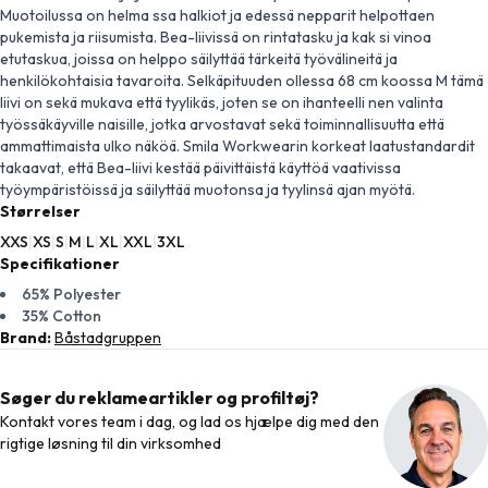
Muotoilussa on helma ssa halkiot ja edessä nepparit helpottaen
pukemista ja riisumista. Bea-liivissä on rintatasku ja kak si vinoa
etutaskua, joissa on helppo säilyttää tärkeitä työvälineitä ja
henkilökohtaisia tavaroita. Selkäpituuden ollessa 68 cm koossa M tämä
liivi on sekä mukava että tyylikäs, joten se on ihanteelli nen valinta
työssäkäyville naisille, jotka arvostavat sekä toiminnallisuutta että
ammattimaista ulko näköä. Smila Workwearin korkeat laatustandardit
takaavat, että Bea-liivi kestää päivittäistä käyttöä vaativissa
työympäristöissä ja säilyttää muotonsa ja tyylinsä ajan myötä.
Størrelser
XXS
|
XS
|
S
|
M
|
L
|
XL
|
XXL
|
3XL
Specifikationer
65% Polyester
35% Cotton
Brand:
Båstadgruppen
Søger du reklameartikler og profiltøj?
Kontakt vores team i dag, og lad os hjælpe dig med den
rigtige løsning til din virksomhed