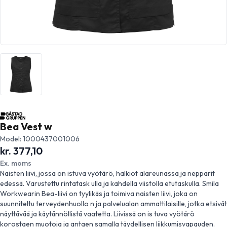
Bea Vest w
Model: 1000437001006
kr. 377,10
Ex. moms
Naisten liivi, jossa on istuva vyötärö, halkiot alareunassa ja nepparit
edessä. Varustettu rintatask ulla ja kahdella viistolla etutaskulla. Smila
Workwearin Bea-liivi on tyylikäs ja toimiva naisten liivi, joka on
suunniteltu terveydenhuollo n ja palvelualan ammattilaisille, jotka etsivät
näyttävää ja käytännöllistä vaatetta. Liivissä on is tuva vyötärö
korostaen muotoja ja antaen samalla täydellisen liikkumisvapauden.