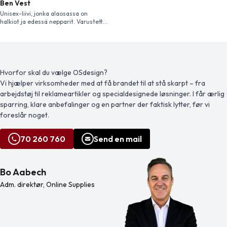
Ben Vest
Unisex-liivi, jonka alaosassa on
halkiot ja edessä nepparit. Varustettu
rintataskulla ja kahdella vi istolla
etutaskulla. Smila Workwearin Ben-
liivi on käytännöllinen ja tyylikäs
unisex-liivi, joka sopii erinomaisesti
hoit o- ja palveluammateissa
työskenteleville ammattilaisille, jotka
Hvorfor skal du vælge OSdesign?
tarvitsevat toimivan ja monipuolisen
Vi hjælper virksomheder med at få brandet til at stå skarpt – fra
vaatteen. Liivissä on klassinen
arbejdstøj til reklameartikler og specialdesignede løsninger. I får ærlig
muotoilu, jossa on alareunassa
halkiot ja edessä nepparit auttaen p
sparring, klare anbefalinger og en partner der faktisk lytter, før vi
ukemista ja riisumista. Liivi […]
foreslår noget.
70 260 760
Send en mail
Bo Aabech
Adm. direktør, Online Supplies