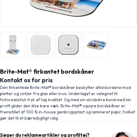
Brite-Mat® firkantet bordskåner
Kontakt os for pris
Den firkantede Brite-Mat® bordskåner beskytter altid bordene mod
pletter og cirkler fra glas eller krus. Underlaget er velegnet til
fotorealistisk tryk af høj kvalitet. Og med sin skridsikre bund med lav
profil glider den ikke bare væk. Brite-Mat® square bordskåner er
fremstillet af 100 % in-house genbrugsplast og lamineret papir, hvilket
gør det til et bæredygtigt valg.
Søger du reklameartikler og profiltøj?