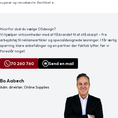
og ske, alle af rustfrit stål. Bestikket
sugerør og rensebørste. Bestikket er
opbevares i en kompakt plastholder.
lavet af rustfrit stål, der er slidstærkt
Tåler opvaskemaskine
og nemt at rengøre, og grebene er
lavet af bøgetræ. Leveres i en pose
af bomuld.
Hvorfor skal du vælge OSdesign?
Vi hjælper virksomheder med at få brandet til at stå skarpt – fra
arbejdstøj til reklameartikler og specialdesignede løsninger. I får ærlig
sparring, klare anbefalinger og en partner der faktisk lytter, før vi
foreslår noget.
70 260 760
Send en mail
Bo Aabech
Adm. direktør, Online Supplies