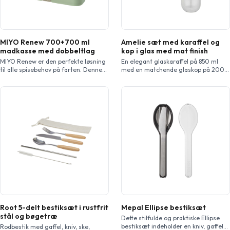
MIYO Renew 700+700 ml
Amelie sæt med karaffel og
madkasse med dobbeltlag
kop i glas med mat finish
MIYO Renew er den perfekte løsning
En elegant glaskaraffel på 850 ml
til alle spisebehov på farten. Denne
med en matchende glaskop på 200
stilfulde 700 + 700 ml madkasse
ml i mat finish. Perfekt til at servere
indeholder plast udvundet af
vand, juice eller andre drikkevarer.
sukkerrør, hvilket gør den til et
Sættet er elegant og kompakt og ser
fremragende valg til at reducere
smukt ud på et spisebord eller
afhængigheden af
skrivebord. Fremstillet af glas af høj
engangsplastikprodukter. Denne
kvalitet for at sikre klarhed og
madpakke indeholder to rum, ideel til
holdbarhed.
salater, frugt, snacks eller sandwich.
MIYO Renew tåler opvaskemaskine i
øverste hylde […]
Root 5-delt bestiksæt i rustfrit
Mepal Ellipse bestiksæt
stål og bøgetræ
Dette stilfulde og praktiske Ellipse
bestiksæt indeholder en kniv, gaffel
Rodbestik med gaffel, kniv, ske,