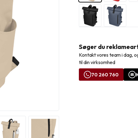
Søger du reklamearti
Kontakt vores team i dag, og
til din virksomhed
70 260 760