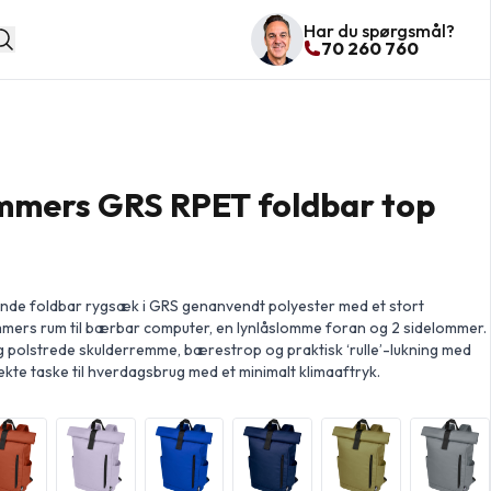
Har du spørgsmål?
70 260 760
ommers GRS RPET foldbar top
ende foldbar rygsæk i GRS genanvendt polyester med et stort
mmers rum til bærbar computer, en lynlåslomme foran og 2 sidelommer.
og polstrede skulderremme, bærestrop og praktisk ‘rulle’-lukning med
ekte taske til hverdagsbrug med et minimalt klimaaftryk.