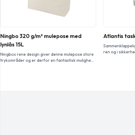
Ningbo 320 g/m² mulepose med
Atlantis tas
lynlås 15L
Sammenklappelig
ren og i sikker
Ningbos rene design giver denne mulepose store
af f.eks. et bord
trykområder og er derfor en fantastisk mulighed
til møder, kongresser og messer. Muleposen
består af 320 g/m² bomuld, hvilket gør den
enormt stærk og velegnet til at bære tunge
genstande. Posen lukkes med en lynlås, så
indholdet er godt beskyttet. Med 31,5 cm lange
håndtag er Ningbo mulepose […]