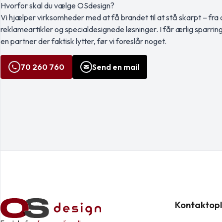
Hvorfor skal du vælge OSdesign?
Vi hjælper virksomheder med at få brandet til at stå skarpt – fra a
reklameartikler og specialdesignede løsninger. I får ærlig sparrin
en partner der faktisk lytter, før vi foreslår noget.
70 260 760
Send en mail
Kontaktopl