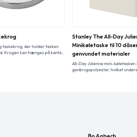
kekrog
Stanley The All-Day Juli
Minikøletaske til 10 dåse
 taskekrog, der holder tasken
hed. Krogen kan hænges på kanten
genvundet materialer
 og kan bære op til 4,5 kg.
All-Day Julienne mini-køletasken e
genbrugspolyester, hvilket under
bæredygtig tilgang til udendørs s
levende design, kontrastdetaljer
foring med vinger holder den styr p
byvandringer eller weekendture.
op til 10 dåser og holder indholdet 
timer, mens det […]
Bo Aabech