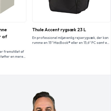
enne
Thule Accent rygsæk 23 L
r af
En professionel miljøvenlig rejserygsæk, der kan
rumme en 15″ MacBook® eller en 15,6″ PC samt en
10″ tablet i adskilte rum. Har et skjult SafeZone
r fremstillet af
rum til at beskytte en telefon, solbriller eller andre
støtter en mere
mindre genstande. Har flere lommer til
ervering. Med et
opbevaring af tilbehør, netindpakkede EVA
 og en mønstret
skulderremme og justerbar brystrem, hvilket gør
å alt til picnic,
den mere behagelig at […]
 Den kan rumme
køligt i op til 12