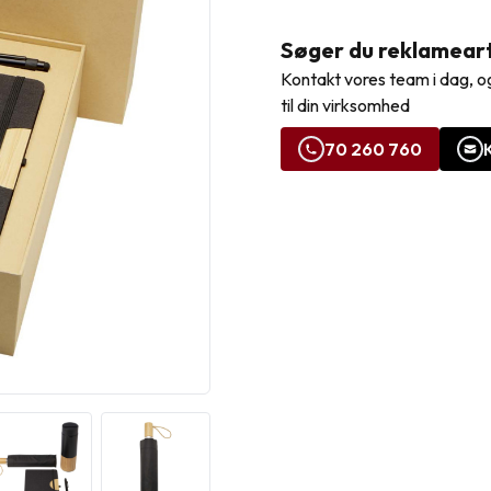
Søger du reklamearti
Kontakt vores team i dag, og
til din virksomhed
70 260 760