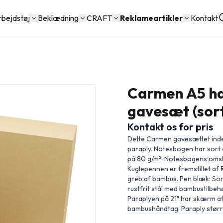
rbejdstøj
Beklædning
CRAFT
Reklameartikler
Kontakt
Carmen A5 ha
gavesæt (sort 
Kontakt os for pris
Dette Carmen gavesættet inde
paraply. Notesbogen har sort 
på 80 g/m². Notesbogens omsl
Kuglepennen er fremstillet af
greb af bambus. Pen blæk: Sor
rustfrit stål med bambustilbehø
Paraplyen på 21″ har skærm af 
bambushåndtag. Paraply størrel