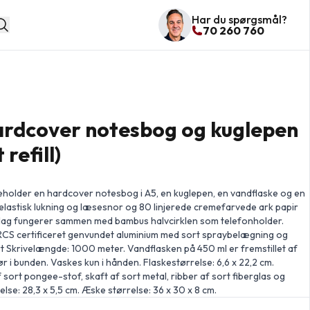
Har du spørgsmål?
70 260 760
rdcover notesbog og kuglepen
refill)
holder en hardcover notesbog i A5, en kuglepen, en vandflaske og en
elastisk lukning og læsesnor og 80 linjerede cremefarvede ark papir
ag fungerer sammen med bambus halvcirklen som telefonholder.
 RCS certificeret genvundet aluminium med sort spraybelægning og
t Skrivelængde: 1000 meter. Vandflasken på 450 ml er fremstillet af
r i bunden. Vaskes kun i hånden. Flaskestørrelse: 6,6 x 22,2 cm.
sort pongee-stof, skaft af sort metal, ribber af sort fiberglas og
se: 28,3 x 5,5 cm. Æske størrelse: 36 x 30 x 8 cm.