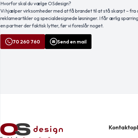
Hvorfor skal du vælge OSdesign?
Vi hjælper virksomheder med at få brandet til at stå skarpt – fra a
reklameartikler og specialdesignede løsninger. I får ærlig sparrin
en partner der faktisk lytter, før vi foreslår noget.
70 260 760
Send en mail
Kontaktopl