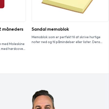
12 måneders
Sandal memoblok
Memoblok som er perfekt til at skrive hurtige
noter ned og til påmindelser eller lister. Dens
je med Moleskine
kompakte størrelse gør den ideel til brug
L med hardcover.
derhjemme, på kontoret eller i skolen. Indeholder
uar til december
tre forskellige typer sticky notes med 70 g/m2
el dag pr. side –
papir. 100 ark (10 x 7,5 cm), 25 ark (7,5 x 5 cm), plus
 optage
i alt 125 […]
påmindelser og