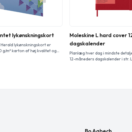
ntet lykønskningskort
Moleskine L hard cover 
dagskalender
 Herald lykønskningskort er
0 g/m² karton af høj kvalitet og
Planlæg hver dag i mindste detal
dine egne design både på
12-måneders dagskalender i str. 
rside. Løft dine design med
Denne planner er dateret fra jan
gning for at give dine
2027 og formateret til at vise en h
t en ny dimension. Leveres som
for at have masser af plads til at
hvid kuvert. Kortstørrelse: 148 x
begivenheder, aftaler, gøremål, 
planer. I løbet af året vokser […]
Bo Aabech