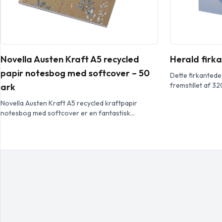
Novella Austen Kraft A5 recycled
Herald firka
papir notesbog med softcover – 50
Dette firkantede
fremstillet af 32
ark
kan få tryk med 
Novella Austen Kraft A5 recycled kraftpapir
yderside og inde
notesbog med softcover er en fantastisk
folietryk og præ
kontorartikel takket være dens alsidighed.
lykønskningskor
Notesbogen indeholder 50 ark 80 g/m²
standard med en 
genbrugspapir. Arkene er som standard
148 mm.
ensfarvede, eller du kan tilføje arkene et design
du vælger, såsom linjer, firkanter eller dit eget
tilpassede design. Vi tilbyder også ekstra sider
med en blank finish […]