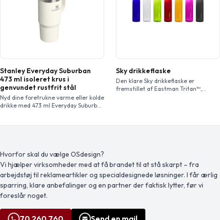
Rumindholdet er 250 ml. EN12875-1
Rumindholdet er 850 ml. Mix & Match
godkendt; kan tåle […]
farver for […]
Stanley Everyday Suburban
Sky drikkeflaske
473 ml isoleret krus i
Den klare Sky drikkeflaske er
genvundet rustfrit stål
fremstillet af Eastman Tritan™,
hvilket gør denne flaske BPA-fri, let,
Nyd dine foretrukne varme eller kolde
holdbar og slagfast. Flasken er
drikke med 473 ml Everyday Suburban
enkeltvægget og rummer 650 ml
kruset, som er designet til ubesværet
væske, og den passer i sidelommen
daglig brug. Tritan™-drink-through
på de fleste rygsække samt i de
låget gør det nemt at drikke og
fleste kopholdere i biler. Twist-on-
hjælper med at forhindre stænk,
låget sikrer nem åbning og lukning
uanset om du er hjemme eller på
og har et indbygget bærehåndtag.
farten, mens vakuumisolering med
Hvorfor skal du vælge OSdesign?
dobbeltvægge holder din drik ved
Vi hjælper virksomheder med at få brandet til at stå skarpt – fra
den ideelle temperatur i længere tid.
arbejdstøj til reklameartikler og specialdesignede løsninger. I får ærlig
[…]
sparring, klare anbefalinger og en partner der faktisk lytter, før vi
foreslår noget.
70 260 760
Send en mail