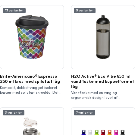
13 varianter
5 varianter
Brite-Americano® Espresso
H2O Active® Eco Vibe 850 ml
250 ml krus med spildtæt låg
vandflaske med kuppelformet
låg
Kompakt, dobbeltvægget isoleret
bæger med spildtæt skruelåg. Det
Vandflaske med en væg og
ydersiden af kruset er fremstillet af
ergonomisk design lavet af
genbrugsplast. Lågklemmen lukkes
Prevented Ocean Plastic. Plast
for at forhindre spild. Tætninger er
indsamles inden for 50 km fra en
uden silikone, til et fuldt
havkystlinje eller større vandvej, der
3 varianter
7 varianter
genanvendeligt krus. Bægeret har et
fører ud i havet. Det sorteres og
farvet og fuldt omsluttende design
omdannes derefter til fødevaresikker
støbt til produktet, som gør det
genbrugsplast i høj kvalitet. Med et
langtidsholdbart og robust.
spildsikkert låg med push-pull-tud.