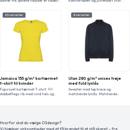
damer fra Sphene tilbyder et tidløst
Komfortabelt og justerbart stof.
design med et raffineret, feminint
Justerbar elastisk talje bagpå. To
touch. Den er fremstillet af bomuld
lommer foran. To funktionelle
af høj kvalitet og giver en glat og
baglommer med klap og burebånd
20 varianter
8 varianter
behagelig fornemmelse. Den
lukning. To funktionelle sidelommer
klassiske oxfordvævning tilføjer en
med klap og burebånd lukning.
diskret tekstur og struktur, hvilket
Kontrasterende sømme.
skaber et velklædt look, der fungerer
lige godt til både professionelle og
afslappede omgivelser. […]
Jamaica 155 g/m² kortærmet
Ulan 280 g/m² unisex trøje
t-shirt til kvinder
med fuld lynlås
Figursyet kortærmet T-shirt. 1×1
Sweater med høj krave og
dobbeltlags rib med rund hals og
matchende lynlås. Matchende
dækkede sømme fra skulder til
inderkrave med forstærkede
skulder. Sidesømme. T-shirt fås i 21
overdækkede sømme. 1×1 ribbet stof i
farver. Aftagelig etiket. Modellen er
manchetter og talje. Aftagelig etiket.
168 cm og er iført str. S.
Herre modellen er 185 cm og er iført
str. L, og dame modellen er 168 cm og
iført str. S
Hvorfor skal du vælge OSdesign?
Vi hjælper virksomheder med at få brandet til at stå skarpt – fra