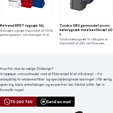
Retrend RPET rygsæk 16L
Tundra GRS genvundet picnic
kølerygsæk med bestiksæt 20
Slidstærk rygsæk fremstillet af 100%
L
genbrugsplast, som bidrager til at
reducere plastaffald. Med justerbare
Tundra kølerygsæk til udflugter er
skulderstropper, 2 lynlåsrum og en
fremstillet af GRS certificerede
lynlåslomme foran. Ca. 15 flasker
genvundet materialer og leveres
genbruges til at fremstille denne
med et genanvendeligt bestiksæt til
pose.
to personer, der er fremstillet af
fødevaregodkendt plast. Dets
lækagesikre hovedrum, isoleret med
højdensitetsskum og varmeforseglet
Hvorfor skal du vælge OSdesign?
PEVA foring, holder mad og
Vi hjælper virksomheder med at få brandet til at stå skarpt – fra
drikkevarer nedkølede i timevis. For
arbejdstøj til reklameartikler og specialdesignede løsninger. I får ærlig
ekstra bekvemmelighed har den to
sidelommer i mesh, en lynlåslomme
sparring, klare anbefalinger og en partner der faktisk lytter, før vi
foran […]
foreslår noget.
70 260 760
Send en mail