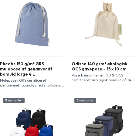
Pheebs 150 g/m² GRS
Odisha 140 g/m² økologisk
mulepose af genanvendt
OCS gavepose – 15 x 10 cm
bomuld large 4 L
Pose fremstillet af 100 % OCS
certificeret økologisk bomuld på 140
Mulepose i GRS certificeret
g/m², og som lukkes med en
genanvendt bomuld med snorlukning
bomuldssnøre. Ideel til gave eller
i bomuld. Ideel til gave eller
opbevaring af genstande. Størrelse:
opbevaring af genstande. Størrelse:
15 x 10 cm.
30 x 42 cm. Da produktet er
3 varianter
3 varianter
fremstillet af genvundet bomuld, kan
der forekomme farvevariationer. Det
er med til at give produktet en mere
autentisk karakter.