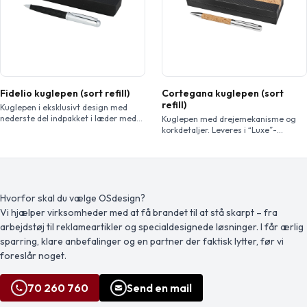
Blækfarve: Sort Skrivelængde: 800
holdbarheden bevares. Et rABS logo
meter. Spidsstørrelse: 1,00 […]
er […]
Fidelio kuglepen (sort refill)
Cortegana kuglepen (sort
refill)
Kuglepen i eksklusivt design med
nederste del indpakket i læder med
Kuglepen med drejemekanisme og
tværlinjemønster. Inkl. sort premium-
korkdetaljer. Leveres i “Luxe”-
refill og pakket i en ”LUXE” gaveæske
gaveæske.
(16 x 4,5 x 2,5 cm).
Hvorfor skal du vælge OSdesign?
Vi hjælper virksomheder med at få brandet til at stå skarpt – fra
arbejdstøj til reklameartikler og specialdesignede løsninger. I får ærlig
sparring, klare anbefalinger og en partner der faktisk lytter, før vi
foreslår noget.
70 260 760
Send en mail