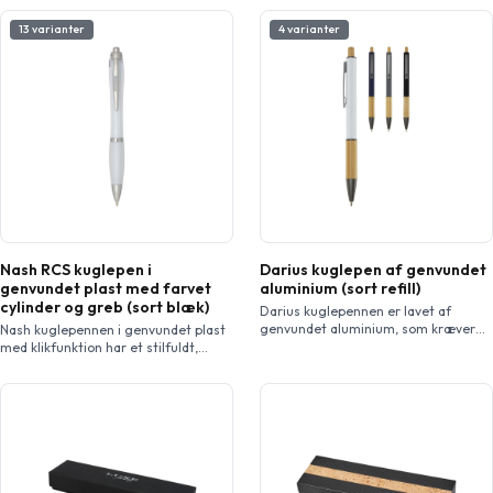
13 varianter
4 varianter
Nash RCS kuglepen i
Darius kuglepen af genvundet
genvundet plast med farvet
aluminium (sort refill)
cylinder og greb (sort blæk)
Darius kuglepennen er lavet af
genvundet aluminium, som kræver
Nash kuglepennen i genvundet plast
mindre energi end at producere
med klikfunktion har et stilfuldt,
aluminium fra råmaterialer. Det
kurvet design med en gennemsigtig,
reducerer også mængden af affald
farvet cylinder med sølvkanter og et
på lossepladserne og bidrager til at
matchende farvet blødt greb til
bevare naturressourcerne med
behagelig skrivning. Pennen er
henblik på at reducere
fremstillet af RCS certificeret
drivhusgasemissionerne.
genvundet ABS plast og hjælper med
Trykknappen og den nederste del af
at reducere brugen af nye
cylinderen er lavet af bambus.
materialer, samtidig med at