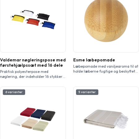
Valdemar nøgleringspose med
Esme læbepomade
førstehjælpssæt med 16 dele
Læbepomade med vaniljearoma til at
holde læberne fugtige og beskyttet
Praktisk polyesterpose med
mod solen (SPF 15). Den ydre skal er
nøglering, der indeholder 16 stykker
lavet af bambus, et godt valg for
førstehjælpsartikler. Sættet
enkeltpersoner og virksomheder, der
indeholder en saks (9 cm), 2
vælger en mere ansvarlig løsning.
renseservietter, 1 elastisk bandage (4
6 varianter
5 varianter
meter x 6 cm), 2 vatkugler (0,5 g), 3
sikkerhedsnåle (3,6 cm), 5 plastre (45
x 19 mm), og 2 bomuldsnåle (8 cm).
Fantastisk til rejser, festival, events
og andre udendørsaktiviteter, og har
et […]