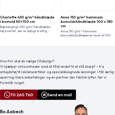
Charlotte 450 g/m² håndklæde
Anna 150 g/m² hammam
i bomuld 50×100 cm
bomuldshåndklæde 100 x 180
cm
Bæredygtigt 450 g/m² håndklæde i
høj kvalitet, der er dejligt kraftig,
Anna 150 g/m ² hammam
silkeagtigt og super blødt mod
bomuldshåndklæde er lavet af 100 %
huden. Denne vare er certificeret
bomuld, er blødt og absorberende og
STANDARD 100 af OEKO-TEX®. Det
har flere anvendelser. Håndklædet
garanterer, at tekstilproduktet er
tørrer hurtigt og er let, hvilket gør
fremstillet via bæredygtige
det nemt at tage det med sig.
processer under miljøvenlige og
Certificeret STANDARD 100 af
socialt ansvarlige arbejdsvilkår og er
OEKO-TEX®.
Hvorfor skal du vælge OSdesign?
uden skadelige kemikalier eller
Vi hjælper virksomheder med at få brandet til at stå skarpt – fra
syntetiske materialer. Findes i flere
arbejdstøj til reklameartikler og specialdesignede løsninger. I får ærlig
flotte farver til at […]
sparring, klare anbefalinger og en partner der faktisk lytter, før vi
foreslår noget.
70 260 760
Send en mail
Bo Aabech