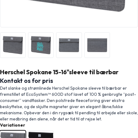
Herschel Spokane 15-16"sleeve til bærbar
Kontakt os for pris
Det slanke og strømlinede Herschel Spokane sleeve til bærbar er
fremstillet af EcoSystem™ 600D stof lavet af 100 % genbrugte “post-
consumer” vandflasker. Den polstrede fleeceforing giver ekstra
beskyttelse, og de skjulte magneter giver en elegant åbne/lukke
mekanisme. Opbevar den i din rygsæk til pendling til arbejde eller skole,
eller medbring den alene, når det er tid til at rejse let.
Variationer