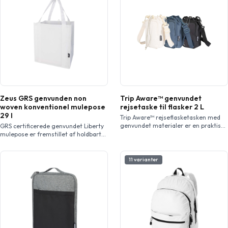
Zeus GRS genvunden non
Trip Aware™ genvundet
woven konventionel mulepose
rejsetaske til flasker 2 L
29 l
Trip Aware™ rejseflasketasken med
genvundet materialer er en praktisk
GRS certificerede genvundet Liberty
og let løsning til at holde dig
mulepose er fremstillet af holdbart
hydreret på farten. Den er lavet af
og rivefast non woven RPET og har
290D twill polyester med strikket
en støttende bundplade, hvilket gør
bagside og foret med RPET 210D/PU,
den alsidig og solid. Muleposen har
11 varianter
hvilket giver både holdbarhed og et
stort hovedrum og 25 cm lange
gennemtænkt design. Hovedrummet
håndtag. Kapacitet: 29 liter. Kan
har snørelukning og passer til både
bære op til 12 kg vægt.
store flasker med hank og mindre […]