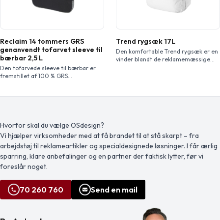
Reclaim 14 tommers GRS
Trend rygsæk 17L
genanvendt tofarvet sleeve til
Den komfortable Trend rygsæk er en
bærbar 2,5 L
vinder blandt de reklamemæssige
rygsække. Ved at bære denne taske
Den tofarvede sleeve til bærbar er
vil modtageren sikre, at ethvert
fremstillet af 100 % GRS
mærkebudskab spredes, uanset hvor
genbrugsmaterialer på ydersiden, og
han eller hun går. Den trendy
det har en kompakt og beskyttet
designede taske har fire rum, nemlig
laptoprum, der passer til de fleste 14
to lynlåsrum, en lynlåslomme foran
tommers bærbare computere. Den
og en frontlomme med en lukning.
har også en frontlomme med lynlås
Derfor giver den masser af plads til
til dokumenter, notesbøger og småt
Hvorfor skal du vælge OSdesign?
[…]
tilbehør og et bærehåndtag, hvilket
Vi hjælper virksomheder med at få brandet til at stå skarpt – fra
gør den perfekt til daglig pendling.
arbejdstøj til reklameartikler og specialdesignede løsninger. I får ærlig
sparring, klare anbefalinger og en partner der faktisk lytter, før vi
foreslår noget.
70 260 760
Send en mail