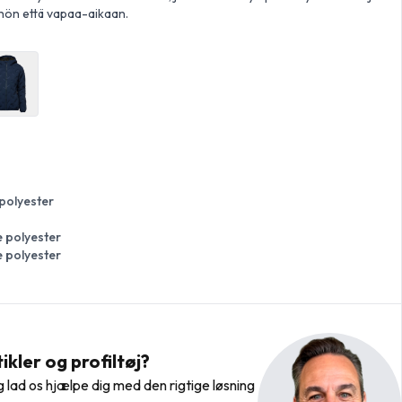
öhön että vapaa-aikaan.
 polyester
e polyester
e polyester
kler og profiltøj?
 lad os hjælpe dig med den rigtige løsning