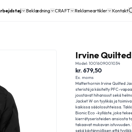
rbejdstøj
Beklædning
CRAFT
Reklameartikler
Kontakt
Irvine Quilted
Model: 1001609001034
kr. 679,50
Ex. moms
Matterhornin Irvine Quilted Jac
steristä ja käsitelty PFC-vapaall
joustavat hihansuut sekä helma 
Jacket W on tyylikäs ja toimiv
kaikissa sääolosuhteissa. Takki
Bionic Eco -kylläste, joka tekee
kierrätyseristeiden ansiosta t
takaavat mukavan istuvuuden. Pii
sekä käytännöllisen että tyylikkä