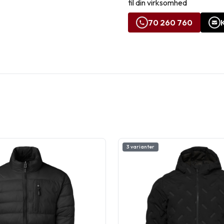
til din virksomhed
70 260 760
3 varianter