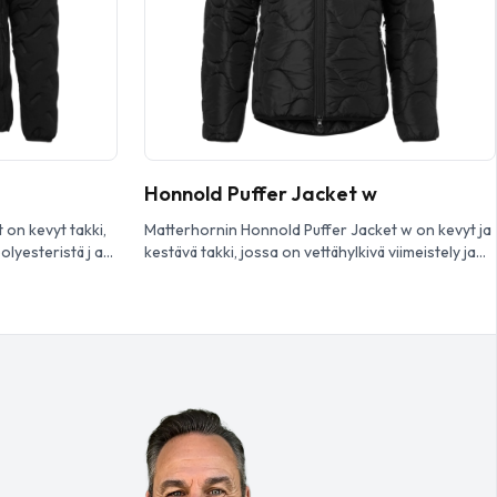
Honnold Puffer Jacket w
 on kevyt takki,
Matterhornin Honnold Puffer Jacket w on kevyt ja
olyesteristä j a
kestävä takki, jossa on vettähylkivä viimeistely ja
-kyllästeellä.
tuuletusaukot. Takki sopii erinomaisesti sekä
 on joustav at
kaupunkikäyttöön että ulkoseikkailuihin.
 on käsitaskut ja
Matterhornin Honnold Puffer Jacket w on
ornin Irvine
ihanteellinen takki niille, jotka etsivät kevyestä
vä kevyt takki,
takista sekä tyyliä että toimivuutta. Kestävästä
 kaikissa […]
kierrätysmateriaalista valmistetussa takissa on
vettähylkivä viimeistely pitäen sinut kuivana
märissäkin olosuhteissa. Honnold Puffer Jacket
[…]