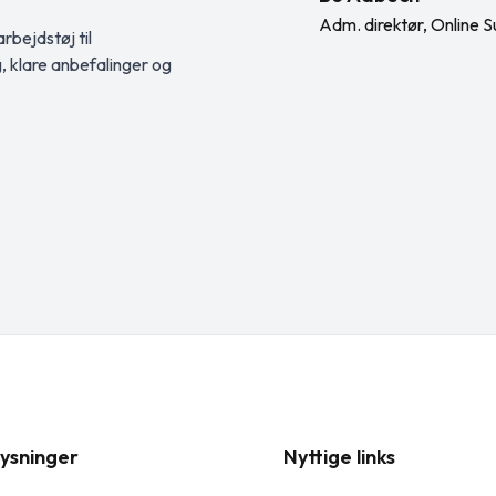
Adm. direktør, Online S
rbejdstøj til
g, klare anbefalinger og
ysninger
Nyttige links