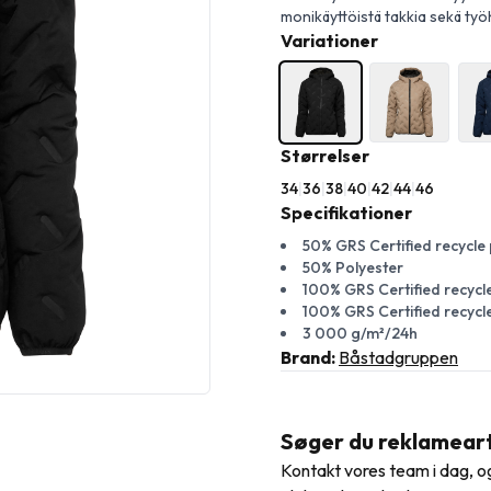
monikäyttöistä takkia sekä ty
Variationer
Størrelser
34
|
36
|
38
|
40
|
42
|
44
|
46
Specifikationer
50% GRS Certified recycle
50% Polyester
100% GRS Certified recycl
100% GRS Certified recycl
3 000 g/m²/24h
Brand:
Båstadgruppen
Søger du reklamearti
Kontakt vores team i dag, og