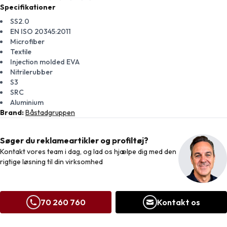
Specifikationer
SS2.0
EN ISO 20345:2011
Microfiber
Textile
Injection molded EVA
Nitrilerubber
S3
SRC
Aluminium
Brand:
Båstadgruppen
Søger du reklameartikler og profiltøj?
Kontakt vores team i dag, og lad os hjælpe dig med den
rigtige løsning til din virksomhed
70 260 760
Kontakt os