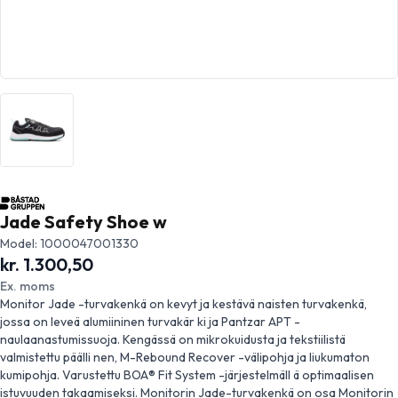
Jade Safety Shoe w
Model: 1000047001330
kr. 1.300,50
Ex. moms
Monitor Jade -turvakenkä on kevyt ja kestävä naisten turvakenkä,
jossa on leveä alumiininen turvakär ki ja Pantzar APT -
naulaanastumissuoja. Kengässä on mikrokuidusta ja tekstiilistä
valmistettu päälli nen, M-Rebound Recover -välipohja ja liukumaton
kumipohja. Varustettu BOA® Fit System -järjestelmäll ä optimaalisen
istuvuuden takaamiseksi. Monitorin Jade-turvakenkä on osa Monitorin