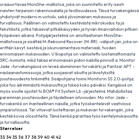
uraauurtavaa MoniShe-mallistoa, joka on suunniteltu erity isesti
naisten tarpeisiin rakennusalalla ja teollisuudessa. Tässä turvakengässä
yhdistyvät moderni m uotoilu, sekä ylivoimainen mukavuus ja
turvallisuus. Päällinen on valmistettu kestävästä mikrokuidus ta ja
tekstiilistä, jotka takaavat pitkäikäisyyden ja hyvän ilmanvaihdon pitkien
työpäivien aikana. Pohjajärjestelmä on ainutlaatuinen MoniShe-
mallistossa ja sisältää M-Rebound Recover (M-RR) -välipoh jan, joka on
erittäin kevyt, kestävä ja iskunvaimentava materiaali, tuoden
erinomaisen mukavuuden. U lkopohja on valmistettu luistamattomasta
SRC-kumista, mikä takaa erinomaisen pidon kaikilla pinnoill a. Monitor
Jade -turvakengässä on leveä alumiininen turvakärki ja Pantzar APT -
naulaanastumissuoja, jotka suojaavat iskuilta ja lävistyksiltä
joustavuudesta tinkimättä. Sisäpohjana toimii Monitorin SS 2.0-pohja,
joka tuo äärimmäistä mukavuutta ja tukea koko päiväksi. Kengässä on
myös sivulle sijoitet tu BOA® Fit System L6 -järjestelmä. Mahdollistaa
paremman joustavuuden ja täydellisen istuvuuden. Mo nitor Jade -
turvakenkä on ihanteellinen naisille, jotka työskentelevät vaativissa
ympäristöissä. Tar vitsevat luotettavan ja mukavan turvakengän, joka
kestää kovia olosuhteita. Tämä kenkä parantaa työs kentelymukavuutta
ja turvallisuutta.
Størrelser
33
|
34
|
35
|
36
|
37
|
38
|
39
|
40
|
41
|
42