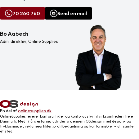
450 grammaa p […]
70 260 760
Send en mail
Bo Aabech
Adm. direktør, Online Supplies
En del af
onlinesupplies.dk
OnlineSupplies leverer kontorartikler og kontorudstyr til virksomheder i hele
Danmark. Med 17 års erfaring udvider vi gennem OSdesign med design- og
trykløsninger, reklameartikler, profilbeklædning og kontormøbler – alt samlet
ét sted.