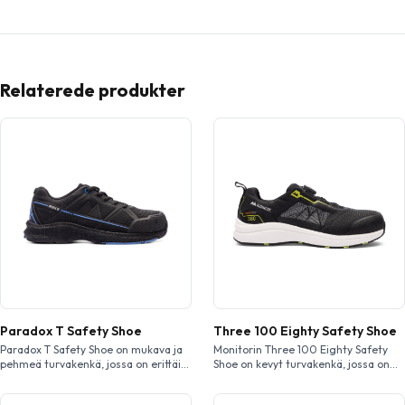
Relaterede produkter
Paradox T Safety Shoe
Three 100 Eighty Safety Shoe
Paradox T Safety Shoe on mukava ja
Monitorin Three 100 Eighty Safety
pehmeä turvakenkä, jossa on erittäin
Shoe on kevyt turvakenkä, jossa on
hyvä iskunvaimennus. Siinä o n
alumiininen turvakärki ja Pantz ar-
kestävä Hypertex-päällinen,
naulaanastumissuoja. Varustettu