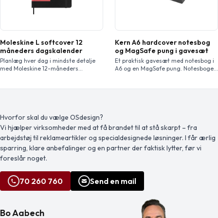
Moleskine L softcover 12
Kern A6 hardcover notesbog
måneders dagskalender
og MagSafe pung i gavesæt
Planlæg hver dag i mindste detalje
Et praktisk gavesæt med notesbog i
med Moleskine 12-måneders
A6 og en MagSafe pung. Notesbogen
dagskalender str. L med softcover.
har mørkegråt omslag af
Denne planner er dateret fra januar
genbrugsplast, 80 linjerede
til december 2027 og formateret til
cremefarvede ark papir på 70 g/m²
at vise en hel dag pr. side – for at
og sort elastiklukning. Den
have masser af plads til at optage
gennemsigtige MagSafe pung
begivenheder, aftaler, gøremål,
rummer ét kort og fastgøres
Hvorfor skal du vælge OSdesign?
påmindelser og planer. I løbet af året
magnetisk til iPhone 12 eller nyere
Vi hjælper virksomheder med at få brandet til at stå skarpt – fra
vokser den […]
modeller. Den leveres også med en
arbejdstøj til reklameartikler og specialdesignede løsninger. I får ærlig
ekstra metalring til anvendelse med
andre […]
sparring, klare anbefalinger og en partner der faktisk lytter, før vi
foreslår noget.
70 260 760
Send en mail
Bo Aabech