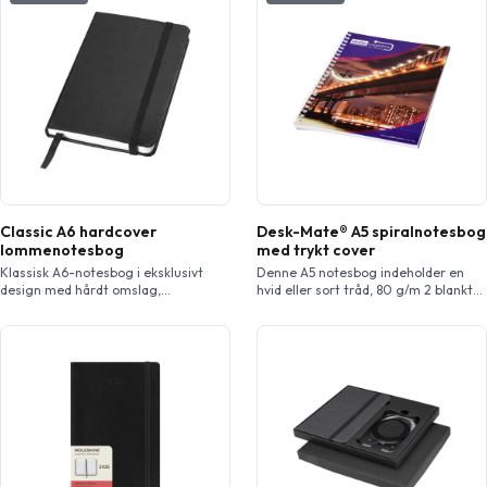
Classic A6 hardcover
Desk-Mate® A5 spiralnotesbog
lommenotesbog
med trykt cover
Klassisk A6-notesbog i eksklusivt
Denne A5 notesbog indeholder en
design med hårdt omslag,
hvid eller sort tråd, 80 g/m 2 blankt
elastiklukning og 80 ark linjeret papir
papir, og en blank papforside og -
(80 g/m²). Ideel til notetagning. Med
bagside (250 g/m 2).
lomme på bagsiden til små noter.
Standardmodellen leveres med 50
Inkl. Journalbooks gaveetui.
ark, men notesbogen fås også med
80 ark. Trykning er mulig på arkene
samt på forsiden og bagsiden af
omslaget.