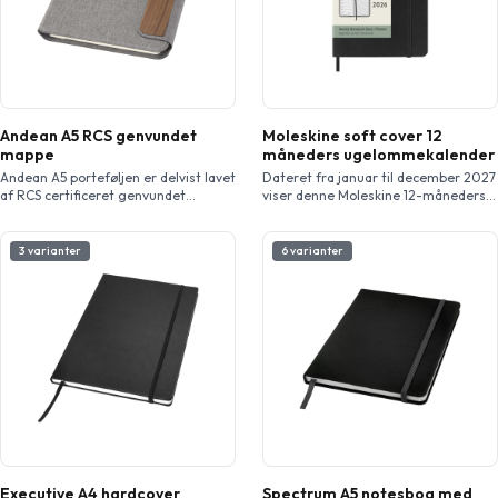
Andean A5 RCS genvundet
Moleskine soft cover 12
mappe
måneders ugelommekalender
Andean A5 porteføljen er delvist lavet
Dateret fra januar til december 2027
af RCS certificeret genvundet
viser denne Moleskine 12-måneders
polyester, hvilket tilbyder et mere
ugekalender i lommestørrelse med
ansvarligt alternativ ved at reducere
soft cover hele ugen på et øjeblik,
afhængigheden af jomfruelige
mens den også giver et årligt og
3 varianter
6 varianter
materialer. Den er designet med et
månedligt øjebliksbillede sider for et
elegant gråt hårdt omslag med
bredere overblik over året, efterfulgt
afrundede hjørner og
af sider for rejseplanlægning, ideer
præcisionssvejset teknologi, og den
og mål. Dagene i hver uge vises på
er sikret med en magnetisk lukning
den ene side modsat […]
fremhævet af en raffineret
valnøddetræsdetalje – hvilket giver
[…]
Executive A4 hardcover
Spectrum A5 notesbog med