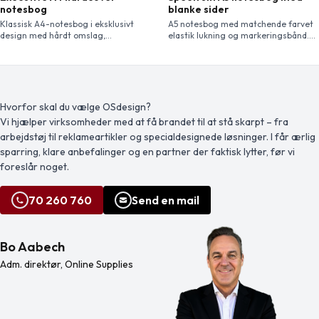
notesbog
blanke sider
Klassisk A4-notesbog i eksklusivt
A5 notesbog med matchende farvet
design med hårdt omslag,
elastik lukning og markeringsbånd.
elastiklukning og 80 ark linjeret papir
Indeholder 96 ark. (60g/m²) blank.
(80 g/m²). Ideel til notetagning. Med
lomme på bagsiden til små noter.
Inkl. Journalbooks gaveetui.
Hvorfor skal du vælge OSdesign?
Vi hjælper virksomheder med at få brandet til at stå skarpt – fra
arbejdstøj til reklameartikler og specialdesignede løsninger. I får ærlig
sparring, klare anbefalinger og en partner der faktisk lytter, før vi
foreslår noget.
70 260 760
Send en mail
Bo Aabech
Adm. direktør, Online Supplies