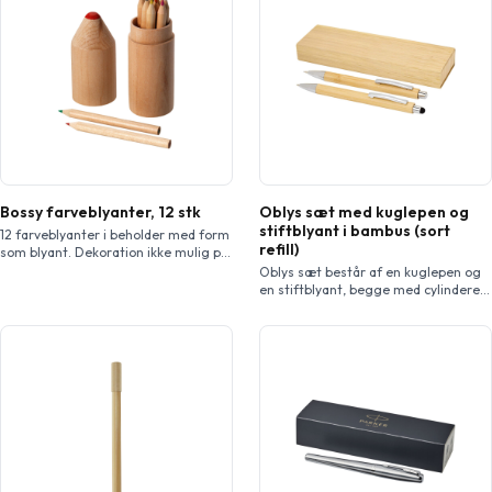
Bossy farveblyanter, 12 stk
Oblys sæt med kuglepen og
stiftblyant i bambus (sort
12 farveblyanter i beholder med form
refill)
som blyant. Dekoration ikke mulig på
selve artiklerne.
Oblys sæt består af en kuglepen og
en stiftblyant, begge med cylindere
fremstillet af bambus. Kuglepennen
har en sort stylus og forkromet
metalklips. Blækfarve: Sort
Spidsstørrelse: 1,00 mm.
Skrivelængde: 600 meter.
Stiftblyanten har også forkromet
metalklips. Spidsstørrelse: 0,5 mm.