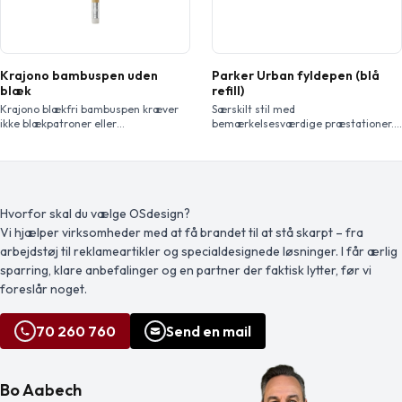
Krajono bambuspen uden
Parker Urban fyldepen (blå
blæk
refill)
Krajono blækfri bambuspen kræver
Særskilt stil med
ikke blækpatroner eller
bemærkelsesværdige præstationer.
genopfyldning. Pennens sorte
Den iøjnefaldende Urban overtager
grafitspids er designet til at
et århundrede af Parker tradition i et
efterlade synlige spor, når den
dynamisk nyt territorium. Med sit
kommer i kontakt med skrivefladen.
uigennemtrængelige buede design
Valg af en kuglepen af bambus uden
og detaljer af finish blev den
blæk fremmer mere ansvarlig valg
udformet til at komplimentere
Hvorfor skal du vælge OSdesign?
og tilskynder til brug af vedvarende
personlig stil og hæve tilliden bag
Vi hjælper virksomheder med at få brandet til at stå skarpt – fra
materialer. Pennen inkluderer et
hvert ord. Inkl. Parker æske. Leveres
arbejdstøj til reklameartikler og specialdesignede løsninger. I får ærlig
viskelæder øverst. Skrivelængde:
med en patron. Eksklusivt design.
1500 meter. Spidsstørrelse: 0,5 mm.
sparring, klare anbefalinger og en partner der faktisk lytter, før vi
foreslår noget.
70 260 760
Send en mail
Bo Aabech