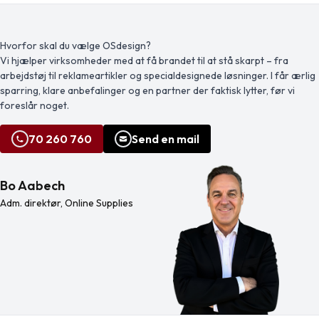
tykkere genstande såsom tasker
anodiseret finish, som giver den en
eller notesbøger. Klipsen vippes med
fantastisk glans. Det omfattende og
et hørbart klik. Blækfarve: Sort.
populære Moneta-sortiment er
Skrivelængde: 1000 meter.
tilgængelig i mange forskellige
Hvorfor skal du vælge OSdesign?
Spidsstørrelse: 1,0 mm.
stilarter og fuldførelser.
Vi hjælper virksomheder med at få brandet til at stå skarpt – fra
arbejdstøj til reklameartikler og specialdesignede løsninger. I får ærlig
sparring, klare anbefalinger og en partner der faktisk lytter, før vi
foreslår noget.
70 260 760
Send en mail
Bo Aabech
Adm. direktør, Online Supplies