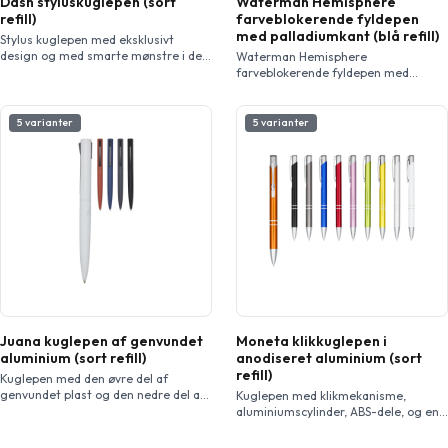
Dash styluskuglepen (sort
Waterman Hemisphere
refill)
farveblokerende fyldepen
med palladiumkant (blå refill)
Stylus kuglepen med eksklusivt
design og med smarte mønstre i den
Waterman Hemisphere
nederste ende af cylinderen. Inkl. sort
farveblokerende fyldepen med
blæk refill i høj kvalitet og pakket i en
dekoration af palladium er et stilfuldt
Marksman gaveæske…
skriveredskab af høj kvalitet. Den
kombinerer moderne design med
5 varianter
5 varianter
traditionelt håndværk, hvilket gør
den velegnet som valg både til
hverdagsbrug og til særlige
lejligheder. Dens fine spids sikrer en
jævn og præcis skriveoplevelse, mens
dekorationen med palladium tilføjer
et strejf af elegance. Uanset om […]
Juana kuglepen af genvundet
Moneta klikkuglepen i
aluminium (sort refill)
anodiseret aluminium (sort
refill)
Kuglepen med den øvre del af
genvundet plast og den nedre del af
Kuglepen med klikmekanisme,
genvunden aluminium. Pennen har en
aluminiumscylinder, ABS-dele, og en
fjederbelastet vippe jernsklips, som
stålklips. Pennen fås i mange
gør det muligt at sætte klipsen på
forskellige farver og har en