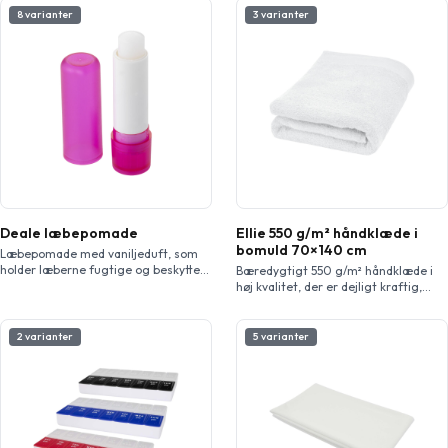
8 varianter
3 varianter
Deale læbepomade
Ellie 550 g/m² håndklæde i
bomuld 70×140 cm
Læbepomade med vaniljeduft, som
holder læberne fugtige og beskytter
Bæredygtigt 550 g/m² håndklæde i
dem mod ydre elementerne. Giver
høj kvalitet, der er dejligt kraftig,
ikke beskyttelse mod solen.
silkeagtigt og super blødt mod
huden. Denne vare er certificeret
STANDARD 100 af OEKO-TEX®. Det
2 varianter
5 varianter
garanterer, at tekstilproduktet er
fremstillet via bæredygtige
processer under miljøvenlige og
socialt ansvarlige arbejdsvilkår og er
uden skadelige kemikalier eller
syntetiske materialer. Findes i flere
flotte farver til at […]