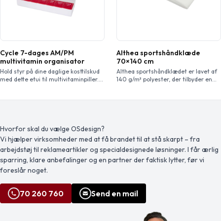
Cycle 7-dages AM/PM
Althea sportshåndklæde
multivitamin organisator
70×140 cm
Hold styr på dine daglige kosttilskud
Althea sportshåndklædet er lavet af
med dette etui til multivitaminpiller.
140 g/m² polyester, der tilbyder en
Den har separate rum til både
hurtigtørrende og absorberende
morgen- og aftendoser, mandag til
overflade, der er afgørende for at
søndag, for at sikre, at du aldrig
tørre sved væk under intens træning
glemmer en dosis. Kompakt og
eller udendørs aktiviteter. Med sine
holdbar, perfekt til både rejser og
generøse dimensioner på 70 cm x
hverdagsbrug, hvilket gør den nem
140 cm tilbyder dette håndklæde
Hvorfor skal du vælge OSdesign?
at bære og opbevare dine vitaminer.
alsidighed, perfekt til forskellige
Vi hjælper virksomheder med at få brandet til at stå skarpt – fra
fitnessrutiner og udendørs eventyr.
arbejdstøj til reklameartikler og specialdesignede løsninger. I får ærlig
sparring, klare anbefalinger og en partner der faktisk lytter, før vi
foreslår noget.
70 260 760
Send en mail