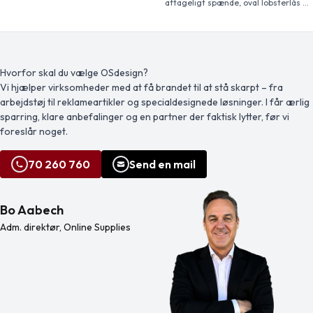
metalring har en flad profil, som er
aftageligt spænde, oval lobsterlås og
ideel til forsendelser.
telefonholder. Ideel til navneskilt, ID-
kort eller nøgler. Fås i et stort udvalg
af farver med imponerende
logostørrelser. Intet
opsætningsgebyr for ekstra
dekoration, hvis begge sider
Hvorfor skal du vælge OSdesign?
dekoreres med samme motiv.
Vi hjælper virksomheder med at få brandet til at stå skarpt – fra
arbejdstøj til reklameartikler og specialdesignede løsninger. I får ærlig
sparring, klare anbefalinger og en partner der faktisk lytter, før vi
foreslår noget.
70 260 760
Send en mail
Bo Aabech
Adm. direktør, Online Supplies