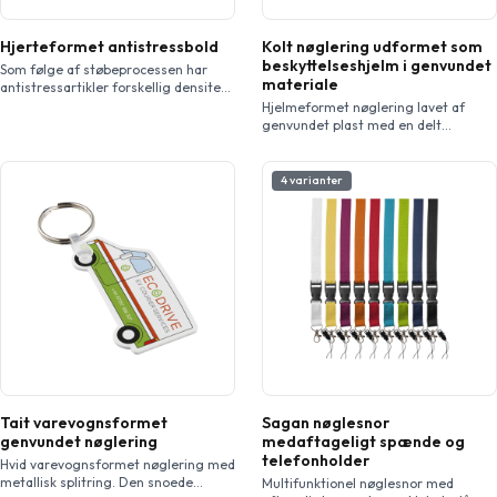
Hjerteformet antistressbold
Kolt nøglering udformet som
beskyttelseshjelm i genvundet
Som følge af støbeprocessen har
materiale
antistressartikler forskellig densitet,
farve, størrelse og vægt, hvilket kan
Hjelmeformet nøglering lavet af
gøre det vanskeligt at opnå et
genvundet plast med en delt
præcist og ensartet påtryk.
metalnøglering. Ideel til
Dekorationen kan revne. Ingen
konstruktions- eller
halvtoner. Ikke egnet til børn under
sikkerhedsorganisationer og -
4 varianter
tre år.
kampagner. På grund af
genbrugsplastens natur kan
farvenuancerne variere lidt, og der
kan være farvepletter. Fremstillet i
UK.
Tait varevognsformet
Sagan nøglesnor
genvundet nøglering
medaftageligt spænde og
telefonholder
Hvid varevognsformet nøglering med
metallisk splitring. Den snoede
Multifunktionel nøglesnor med