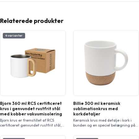
Relaterede produkter
4 varianter
Bjorn 360 ml RCS certificeret
Billie 300 ml keramisk
krus i genvundet rustfrit stål
sublimationkrus med
med kobber vakuumisolering
korkdetaljer
Bjorn krus er fremstillet af RCS
Keramisk krus med detalje i kork i
certificeret genvundet rustfrit stål,
bunden og en speciel belægning på
og håndtaget er fremstillet af
ydersiden, som giver mulighed for
ansvarligt indkøbt bøgetræ. Kobber
sublimationstryk. Blank hvid