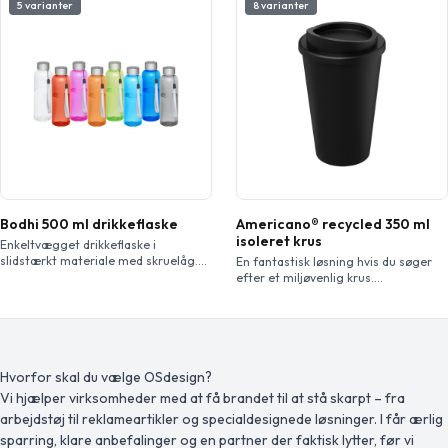
vakuumisoleringen i kruset hjælper
indvendigt og udvendigt. Vask i
5 varianter
8 varianter
med at holde drikkevarer ved deres
hånden med varmt vand og milde
ideelle temperatur i en lang periode.
rengøringsmidler. Leveres i en æske
Dette krus er et godt alternativ til
af genbrugspap. Kapacitet: 300 ml.
traditionelle krus, der er designet til
at hjælpe med at forhindre
varmeoverførsel til […]
Bodhi 500 ml drikkeflaske
Americano® recycled 350 ml
isoleret krus
Enkeltvægget drikkeflaske i
slidstærkt materiale med skruelåg.
En fantastisk løsning hvis du søger
Splinter-, plet- og lugtresitent. Låget
efter et miljøvenlig krus.
har en strop, der gør det let at bære.
Dobbeltvægget isoleret krus lavet af
BPA-fri. Rumindholdet er 500 ml.
100% genbrugsmateriale, som er
fuldt genanvendeligt. Med
drejelåget. Sort indvendig. På grund
af arten af genbrugsplast kan der
være små mærker eller
Hvorfor skal du vælge OSdesign?
farvevariationer. Rumindholdet er
Vi hjælper virksomheder med at få brandet til at stå skarpt – fra
350 ml. Produceret i UK. Pakket i en
arbejdstøj til reklameartikler og specialdesignede løsninger. I får ærlig
genvunden PE plastik pose. BPA fri.
Tåler […]
sparring, klare anbefalinger og en partner der faktisk lytter, før vi