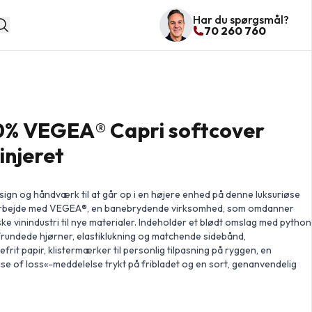
Har du spørgsmål?
70 260 760
0% VEGEA® Capri softcover
injeret
esign og håndværk til at går op i en højere enhed på denne luksuriøse
marbejde med VEGEA®, en banebrydende virksomhed, som omdanner
ske vinindustri til nye materialer. Indeholder et blødt omslag med python
rundede hjørner, elastiklukning og matchende sidebånd,
frit papir, klistermærker til personlig tilpasning på ryggen, en
ase of loss«-meddelelse trykt på fribladet og en sort, genanvendelig