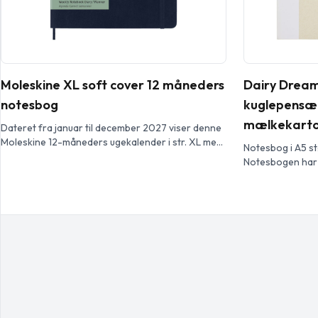
Moleskine XL soft cover 12 måneders
Dairy Dream
notesbog
kuglepensæ
mælkekarton
Dateret fra januar til december 2027 viser denne
Moleskine 12-måneders ugekalender i str. XL med
Notesbog i A5 s
soft cover hele ugen på et øjeblik, mens den også
Notesbogen har 8
giver årlige og månedlige snapshot-sider for et
fremstillet af g
bredere overblik over året, efterfulgt af sider for
%), en farvet ryg
rejseplanlægning, ideer og mål. Dagene i hver uge
penneloopen er d
vises på den ene side modsat en […]
matchende farve
cylinder lavet a
mælkekartonmate