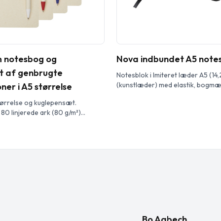
 notesbog og
Nova indbundet A5 note
t af genbrugte
Notesblok i Imiteret læder A5 (14,
(kunstlæder) med elastik, bogm
er i A5 størrelse
penneholder og harmonikabaglo
tørrelse og kuglepensæt.
96 ark linjeret, flødefarvet papir 
0 linjerede ark (80 g/m²)
et hvidt Journalbook-omslag.
envundet mælkekartoner (op til 70
 i papir og en penneloop. I
er en klik kuglepen i den
 på notesbogen. Pennen har en
f det samme genbrugte
riale, og knappen, klipsen […]
Bo Aabech