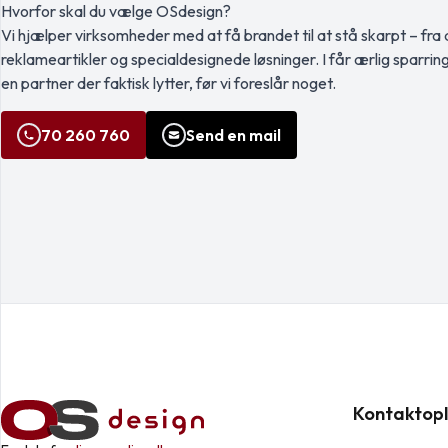
Hvorfor skal du vælge OSdesign?
Vi hjælper virksomheder med at få brandet til at stå skarpt – fra a
reklameartikler og specialdesignede løsninger. I får ærlig sparrin
en partner der faktisk lytter, før vi foreslår noget.
70 260 760
Send en mail
Kontaktopl