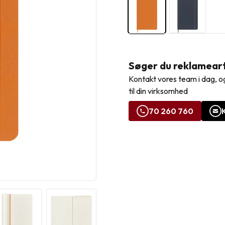
Søger du reklamearti
Kontakt vores team i dag, og
til din virksomhed
70 260 760