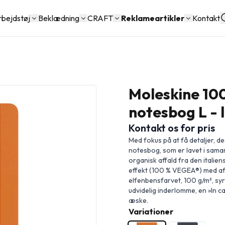
rbejdstøj
Beklædning
CRAFT
Reklameartikler
Kontakt
Moleskine 10
notesbog L - l
Kontakt os for pris
Med fokus på at få detaljer, d
notesbog, som er lavet i sa
organisk affald fra den italien
effekt (100 % VEGEA®) med af
elfenbensfarvet, 100 g/m², syre
udvidelig inderlomme, en »In c
æske.
Variationer