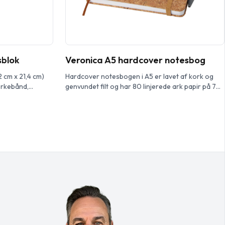
sblok
Veronica A5 hardcover notesbog
2 cm x 21,4 cm)
Hardcover notesbogen i A5 er lavet af kork og
ærkebånd,
genvundet filt og har 80 linjerede ark papir på 70
mme. Indeholder
g/m², elastiklukning, læsesnor og
i 80 g/m2 og fås i
kuglepensholder. Kuglepennens trykknap, clips og
spids er lavet af genvundet plast, og hylsteret er
lavet af kork. Pen blæk: Sort Skrivelængde: 600
meter. Spidsstørrelse: 1,0 mm.