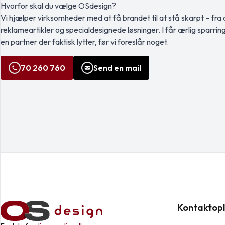
Hvorfor skal du vælge OSdesign?
Vi hjælper virksomheder med at få brandet til at stå skarpt – fra a
reklameartikler og specialdesignede løsninger. I får ærlig sparrin
en partner der faktisk lytter, før vi foreslår noget.
70 260 760
Send en mail
Kontaktopl