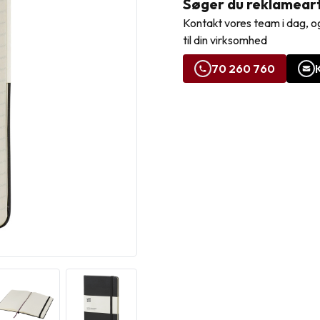
Søger du reklamearti
Kontakt vores team i dag, og
til din virksomhed
70 260 760