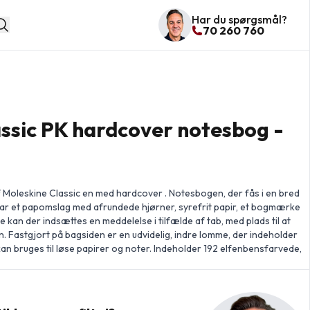
Har du spørgsmål?
70 260 760
ssic PK hardcover notesbog -
Moleskine Classic en med hardcover . Notesbogen, der fås i en bred
r, har et papomslag med afrundede hjørner, syrefrit papir, et bogmærke
de kan der indsættes en meddelelse i tilfælde af tab, med plads til at
en. Fastgjort på bagsiden er en udvidelig, indre lomme, der indeholder
an bruges til løse papirer og noter. Indeholder 192 elfenbensfarvede,