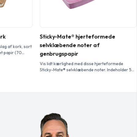
rk
Sticky-Mate® hjerteformede
selvklæbende noter af
ag af kork, sort
et papir (70
genbrugspapir
Vis lidt kærlighed med disse hjerteformede
Sticky-Mate® selvklæbende noter. Indeholder 50
ark genbrugspapir på 80 g/m2. Fuld farveprint
mulig på hvert ark.