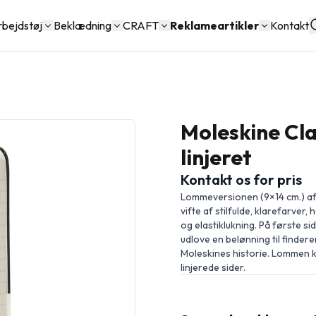
rbejdstøj
Beklædning
CRAFT
Reklameartikler
Kontakt
Moleskine Cla
linjeret
Kontakt os for pris
Lommeversionen (9×14 cm.) af 
vifte af stilfulde, klarefarve
og elastiklukning. På første si
udlove en belønning til finder
Moleskines historie. Lommen k
linjerede sider.