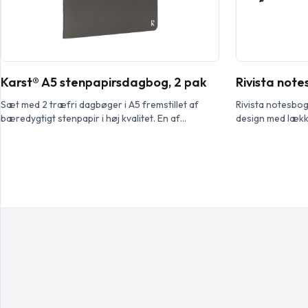
Karst® A5 stenpapirsdagbog, 2 pak
Rivista not
Sæt med 2 træfri dagbøger i A5 fremstillet af
Rivista notesbog
bæredygtigt stenpapir i høj kvalitet. En af
design med lække
dagbøgerne har linjerede sider og den anden har
ideelt til dit fir
tomme sider, for at engagere venstre og højre
Den fås i et udv
hjernehalvdels evner. Det unikke, miljøvenlige
elastiklukning,
materiale er syrefrit, lyst hvidt og vandfast med
opbevaringslomm
førsteklasses udseende og fornemmelse. Har 50
Indeholder 128 a
vandfaste og rivefaste perforerede […]
g/m²).