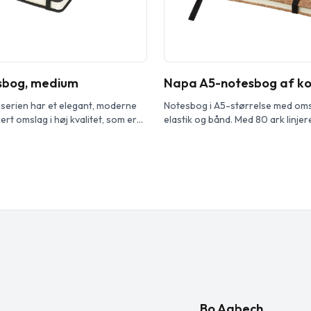
esbog, medium
Napa A5-notesbog af ko
serien har et elegant, moderne
Notesbog i A5-størrelse med omsl
rt omslag i høj kvalitet, som er
elastik og bånd. Med 80 ark linjer
malogo eller dine firmaoplysninger.
g/m²).
alg af moderne farver. Med
 penneholder, bogmærkebånd og
e indvendigt på bagsiden.
rk cremefarvet linjeret papir (70
Bo Aabech