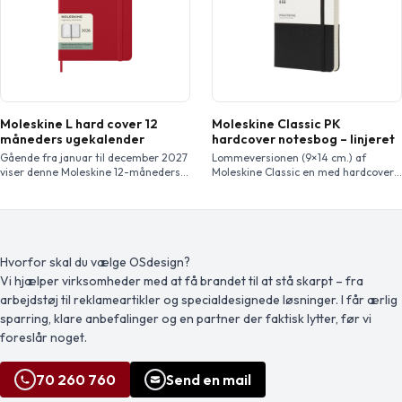
Moleskine L hard cover 12
Moleskine Classic PK
måneders ugekalender
hardcover notesbog – linjeret
Gående fra januar til december 2027
Lommeversionen (9×14 cm.) af
viser denne Moleskine 12-måneders
Moleskine Classic en med hardcover .
ugekalender str. L med hardcover
Notesbogen, der fås i en bred vifte af
hele ugen på et øjekast, samtidigt
stilfulde, klarefarver, har et
med at den har snapshot sider for år
papomslag med afrundede hjørner,
og måneder for at give et bredere
syrefrit papir, et bogmærke og
overblik over året, efterfulgt af sider
elastiklukning. På første side kan der
til rejseplanlægning, ideer og mål.
indsættes en meddelelse i tilfælde af
Hvorfor skal du vælge OSdesign?
Dagene i hver uge vises på den ene
tab, med plads til at udlove en
Vi hjælper virksomheder med at få brandet til at stå skarpt – fra
[…]
belønning til finderen. Fastgjort på
arbejdstøj til reklameartikler og specialdesignede løsninger. I får ærlig
[…]
sparring, klare anbefalinger og en partner der faktisk lytter, før vi
foreslår noget.
70 260 760
Send en mail