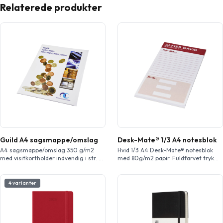
Relaterede produkter
Guild A4 sagsmappe/omslag
Desk-Mate® 1/3 A4 notesblok
A4 sagsmappe/omslag 350 g/m2
Hvid 1/3 A4 Desk-Mate® notesblok
med visitkortholder indvendig i str. 55
med 80g/m2 papir. Fuldfarvet tryk
x 85 mm. Fuldfarvet tryk er
tilgængeligt på hver side. Findes i 3
tilgængeligt foran, bagpå og
størrelser (25/50/100 ark).
indersiden af omslag.
4 varianter