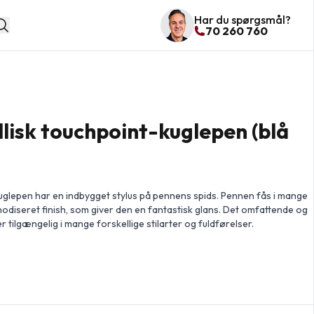
Har du spørgsmål?
70 260 760
isk touchpoint-kuglepen (blå
uglepen har en indbygget stylus på pennens spids. Pennen fås i mange
nodiseret finish, som giver den en fantastisk glans. Det omfattende og
ilgængelig i mange forskellige stilarter og fuldførelser.