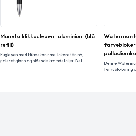
Moneta klikkuglepen i aluminium (blå
Waterman H
refill)
farvebloke
palladiumkant
Kuglepen med klikmekanisme, lakeret finish,
poleret glans og slående kromdetaljer. Det
Denne Waterman
omfattende og populære Moneta-sortiment er
farveblokering o
tilgængelig i mange forskellige stilarter og
elegant og pålid
fuldførelser.
kombinerer mode
af palladium, hvi
hverdagsbrug og 
mellemstore kugl
skriveoplevelse
sikrer komforte
pen er […]