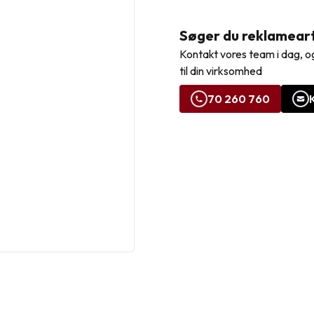
Søger du reklamearti
Kontakt vores team i dag, og
til din virksomhed
70 260 760