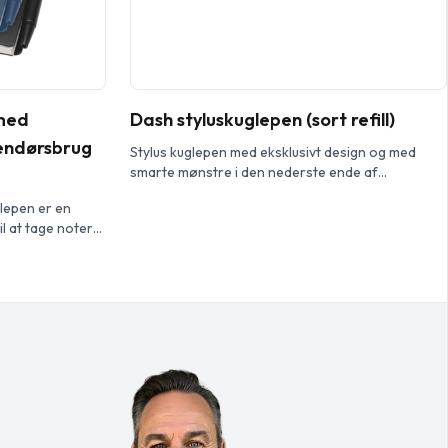
 med
Dash styluskuglepen (sort refill)
dendørsbrug
Stylus kuglepen med eksklusivt design og med
smarte mønstre i den nederste ende af
cylinderen. Inkl. sort blæk refill i høj kvalitet og
lepen er en
pakket i en Marksman gaveæske…
l at tage noter
otesbog har et
 70 blanke ark
m², hvilket gør
ed afrundede
 en kuglepen