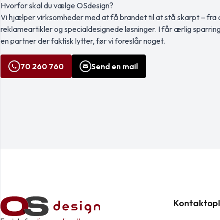
Hvorfor skal du vælge OSdesign?
Vi hjælper virksomheder med at få brandet til at stå skarpt – fra a
reklameartikler og specialdesignede løsninger. I får ærlig sparrin
en partner der faktisk lytter, før vi foreslår noget.
70 260 760
Send en mail
Kontaktopl