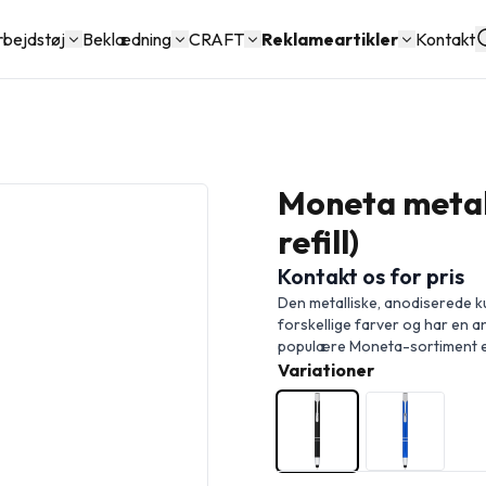
rbejdstøj
Beklædning
CRAFT
Reklameartikler
Kontakt
Moneta metall
refill)
Kontakt os for pris
Den metalliske, anodiserede k
forskellige farver og har en a
populære Moneta-sortiment er t
Variationer