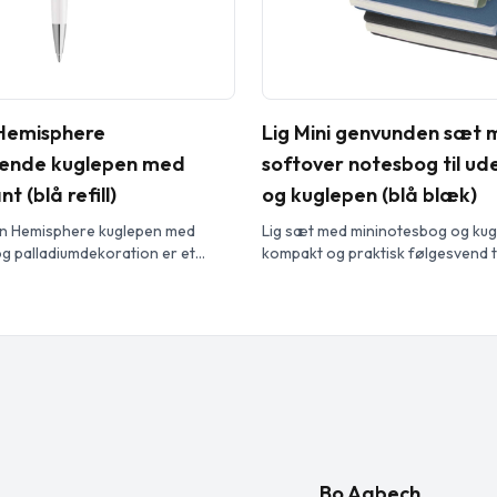
emisphere
Lig Mini genvunden sæt
rende kuglepen med
softover notesbog til u
 (blå refill)
og kuglepen (blå blæk)
 Hemisphere kuglepen med
Lig sæt med mininotesbog og kug
g palladiumdekoration er et
kompakt og praktisk følgesvend ti
eligt skriveredskab. Den
på farten. Den spiralindbundne n
rne design og luksuriøse strejf
blødt omslag af genbrugsplast og
lket gør den velegnet til både
vandafvisende stenpapir på 120 g/
særlige lejligheder. Den
den perfekt til udendørs brug. M
espids giver en jævn og ensartet
hjørner og en indbygget løkke til
, mens det ergonomiske design
omfavner den […]
n ved længere tids brug. Denne
Bo Aabech