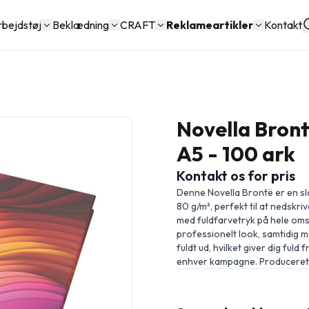
rbejdstøj
Beklædning
CRAFT
Reklameartikler
Kontakt
Novella Bront
A5 - 100 ark
Kontakt os for pris
Denne Novella Brontë er en sl
80 g/m², perfekt til at nedskri
med fuldfarvetryk på hele omsla
professionelt look, samtidig me
fuldt ud, hvilket giver dig fuld 
enhver kampagne. Produceret 