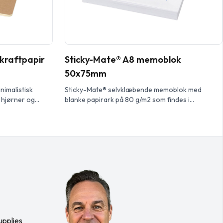
 kraftpapir
Sticky-Mate® A8 memoblok
50x75mm
nimalistisk
Sticky-Mate® selvklæbende memoblok med
 hjørner og
blanke papirark på 80 g/m2 som findes i
 et håndlavet
forskellige farver. Fuldfarvet tryk tilgængeligt på
rvede linjerede
hver side. Findes i tre forskellige størrelser
 Dens kompakte
(25/50/100 ark).
sk valg til noter
 fleste tasker.
upplies