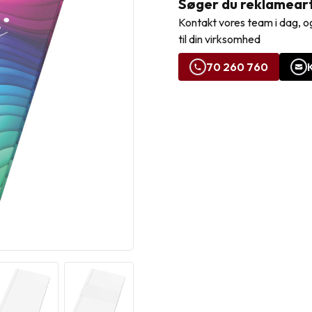
Søger du reklamearti
Kontakt vores team i dag, og
til din virksomhed
70 260 760