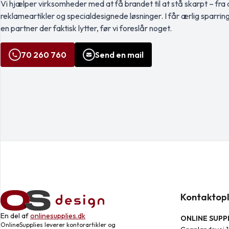
Vi hjælper virksomheder med at få brandet til at stå skarpt – fra a
reklameartikler og specialdesignede løsninger. I får ærlig sparrin
en partner der faktisk lytter, før vi foreslår noget.
70 260 760
Send en mail
Kontaktopl
En del af
onlinesupplies.dk
ONLINE SUPPL
OnlineSupplies leverer kontorartikler og