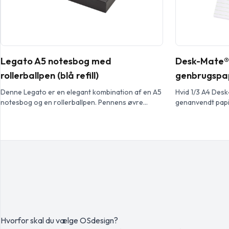
Legato A5 notesbog med
Desk-Mate® 
rollerballpen (blå refill)
genbrugspa
Denne Legato er en elegant kombination af en A5
Hvid 1/3 A4 Des
notesbog og en rollerballpen. Pennens øvre
genanvendt papir
cylinder er af genvundet messing med
hver side. Findes
guldforkromet finish, nedre cylinder har sort/brun
spraybelægning, guldforkromet tilbehør af metal
og et LUXE logo på midterringen. Blækfarve: Blå.
Skrivelængde: 400 meter. Spidsstørrelse: 0,7 mm.
Notesbogen har 80 ark linjeret papir på 80 g/m²
[…]
Hvorfor skal du vælge OSdesign?