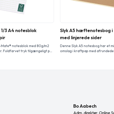
1/3 A4 notesblok
Slyk A5 hæftenotesbog i
pir
med linjerede sider
k-Mate® notesblok med 80g/m2
Denne Slyk A5 notesbog har et mi
. Fuldfarvet tryk tilgængeligt på
omslag i kraftpap med afrundede
 i 3 størrelser (25/50/100 ark).
synlige rygsyninger, hvilket giver
præg. Den indeholder 32 cremefa
ark fremstillet af 70 g/m² papir.
størrelse i A5 gør den til et prakti
på farten, da den nemt passer i de
Findes […]
Bo Aabech
Adm. direktør, Online S