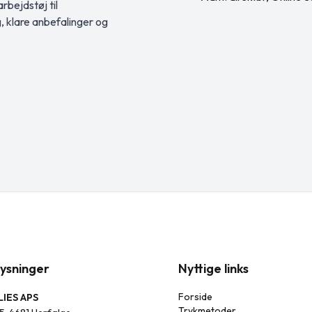
rbejdstøj til
g, klare anbefalinger og
ysninger
Nyttige links
Forside
IES APS
Trykmetoder