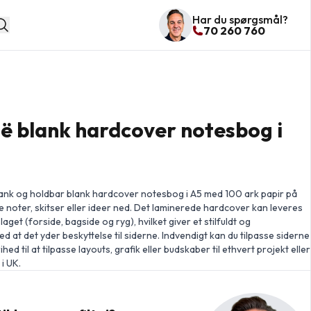
Har du spørgsmål?
70 260 760
ë blank hardcover notesbog i
ank og holdbar blank hardcover notesbog i A5 med 100 ark papir på
ve noter, skitser eller ideer ned. Det laminerede hardcover kan leveres
get (forside, bagside og ryg), hvilket giver et stilfuldt og
d at det yder beskyttelse til siderne. Indvendigt kan du tilpasse siderne
frihed til at tilpasse layouts, grafik eller budskaber til ethvert projekt eller
i UK.