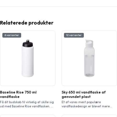
Relaterede produkter
6 varianter
12 varianter
Baseline Rise 750 ml
Sky 650 ml vandflaske af
vandflaske
genvundet plast
Få dit budskab til virkelig at skille sig
Et af vores mest populære
ud med Baseline Rise vandflasken. Dit
vandflaskedesign er blevet mere
design er støbt ind i flasken, hvilket
ansvarlig med introduktionen af
skaber en taktil præget effekt.
genvundet plast. Den