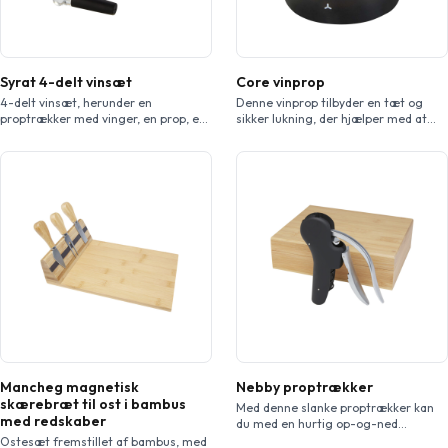
Syrat 4-delt vinsæt
Core vinprop
4-delt vinsæt, herunder en
Denne vinprop tilbyder en tæt og
proptrækker med vinger, en prop, en
sikker lukning, der hjælper med at
skænker og en dråbefanger. Leveres
holde din vinsmag bedst muligt.
i en bambusgaveæske, der er indkøbt
Silikonebasen sikrer en tæt og
og produceret i overensstemmelse
lækagesikker pasform, mens toppen
med bæredygtige standarder.
af rustfrit stål giver styrke og et
elegant og moderne look. Den er
både praktisk og stilfuld og ideel til
at bevare åbnede flasker og
forhindre spild – perfekt […]
Mancheg magnetisk
Nebby proptrækker
skærebræt til ost i bambus
Med denne slanke proptrækker kan
med redskaber
du med en hurtig op-og-ned
bevægelse åbne enhver vinflaske på
Ostesæt fremstillet af bambus, med