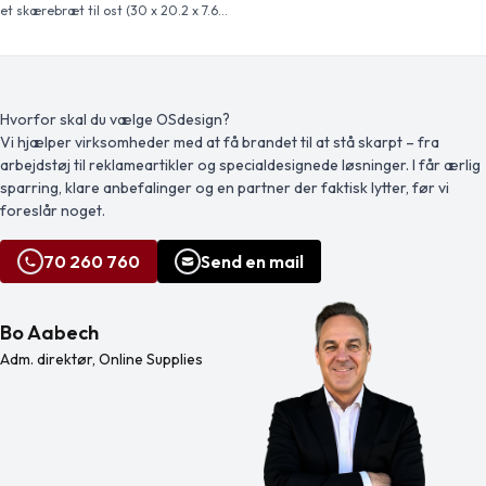
bare tre sekunder. Det ekstra lange
et skærebræt til ost (30 x 20.2 x 7.6
håndtag i rustfrit stål virker som
cm), to osteknive (12,5 x 2,5 cm og 12,5
løftestang, hvilket sikret komfortabel
x 2,7 cm) og en ostegaffel (13,5 x 2,4
brug. Der medfølger en kraftig
cm). På siden af skærebrættet er der
folieskærer i zinklegering til at fjerne
en magnetstrimmel hvorpå man kan
folie, før du åbner proppen. Kort
fastgøre osteværktøjerne, så du kan
sagt: En fremragende gave til
servere ost med stil. Den anvendte
Hvorfor skal du vælge OSdesign?
hjemmekokken eller […]
[…]
Vi hjælper virksomheder med at få brandet til at stå skarpt – fra
arbejdstøj til reklameartikler og specialdesignede løsninger. I får ærlig
sparring, klare anbefalinger og en partner der faktisk lytter, før vi
foreslår noget.
70 260 760
Send en mail
Bo Aabech
Adm. direktør, Online Supplies