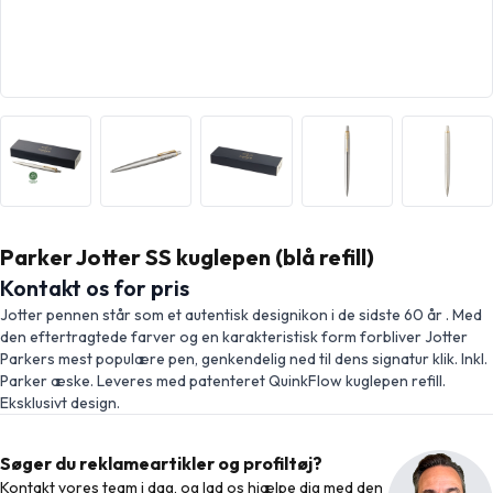
Parker Jotter SS kuglepen (blå refill)
Kontakt os for pris
Jotter pennen står som et autentisk designikon i de sidste 60 år . Med
den eftertragtede farver og en karakteristisk form forbliver Jotter
Parkers mest populære pen, genkendelig ned til dens signatur klik. Inkl.
Parker æske. Leveres med patenteret QuinkFlow kuglepen refill.
Eksklusivt design.
Søger du reklameartikler og profiltøj?
Kontakt vores team i dag, og lad os hjælpe dig med den