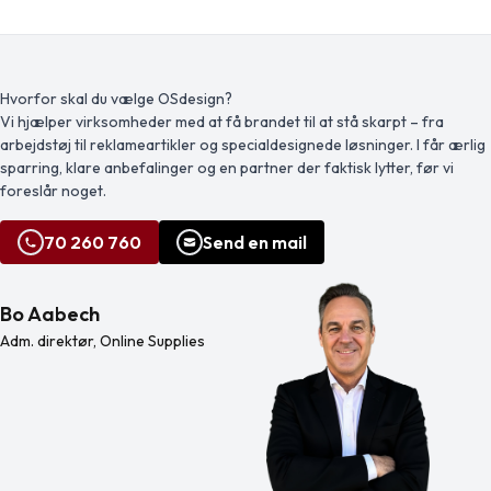
moderne, fuldt monokromatiske
lavet af træ, der kommer fra
finisher i sit sortiment. Fra den
ansvarligt forvaltede skove, kan du
subtile, men særprægede sorte og
støtte mere bæredygtige og etiske
sølvfarvede finish til det dristigt
praksisser i produktionen af
selvsikre guld og rosaguld, er den
kunstartikler. Leveres med en
iøjnefaldende kvartet den perfekte
vejledning i en kraftpapirkasse.
Hvorfor skal du vælge OSdesign?
balance mellem tidløs elegance og
Penalstørrelse: 87 x 7 mm. Advarsel!
Vi hjælper virksomheder med at få brandet til at stå skarpt – fra
en slående moderne æstetik. Alle
Ikke egnet til børn under tre år pga.
arbejdstøj til reklameartikler og specialdesignede løsninger. I får ærlig
kuglepenne har den
små […]
varemærkebeskyttede pileklips og
sparring, klare anbefalinger og en partner der faktisk lytter, før vi
den markante […]
foreslår noget.
70 260 760
Send en mail
Bo Aabech
Adm. direktør, Online Supplies