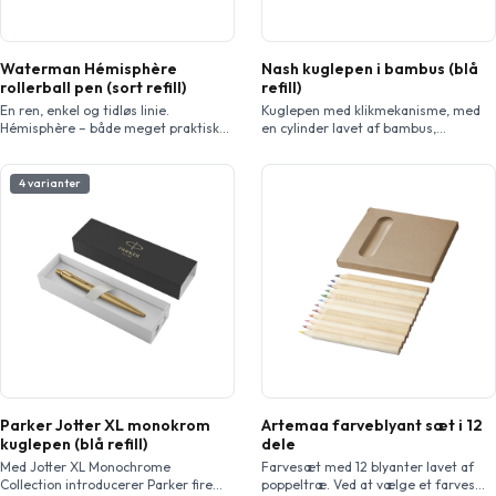
Waterman Hémisphère
Nash kuglepen i bambus (blå
rollerball pen (sort refill)
refill)
En ren, enkel og tidløs linie.
Kuglepen med klikmekanisme, med
Hémisphère – både meget praktisk
en cylinder lavet af bambus,
og diskret – glider, ubemærket, ned i
fremhævet med en kromklips og pynt
en lomme, taske eller dagbog. Et
af ABSplastik. Farven på
design, der kombinerer naturlige,
bambusmateriale kan variere.
4 varianter
forførende elegance med ægte
magnetisme. Inkl. Waterman
gaveæske. Leveres med en
reserverollerball til genopfyldning.
Eksklusivt design.
Parker Jotter XL monokrom
Artemaa farveblyant sæt i 12
kuglepen (blå refill)
dele
Med Jotter XL Monochrome
Farvesæt med 12 blyanter lavet af
Collection introducerer Parker fire
poppeltræ. Ved at vælge et farvesæt