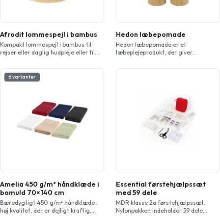
Afrodit lommespejl i bambus
Hedon læbepomade
Kompakt lommespejl i bambus til
Hedon læbepomade er et
rejser eller daglig hudpleje eller til
læbeplejeprodukt, der giver
når man tager makeup på. I bunden
beskyttelse mod solens ultraviolette
af spejlet er der et lille rum til småt
(UV) stråler. Den er designet til at
tilbehør. Den anvendte bambus er
fugte og beskytte læberne. Den
6 varianter
indkøbt og produceret i
udvendige skal er fremstillet af
overensstemmelse med
bambus. Et godt valg for
bæredygtige standarder.
enkeltpersoner og virksomheder, der
vælger et mere bæredygtigt valg.
Aromaen er vanilje. Opbevaringstid:
3 år fra købsdatoen.
Solbeskyttelsesfaktor 15.
Amelia 450 g/m² håndklæde i
Essential førstehjælpssæt
bomuld 70×140 cm
med 59 dele
Bæredygtigt 450 g/m² håndklæde i
MDR klasse 2a førstehjælpssæt.
høj kvalitet, der er dejligt kraftig,
Nylonpakken indeholder 59 dele
silkeagtigt og super blødt mod
førstehjælpsudstyr med en