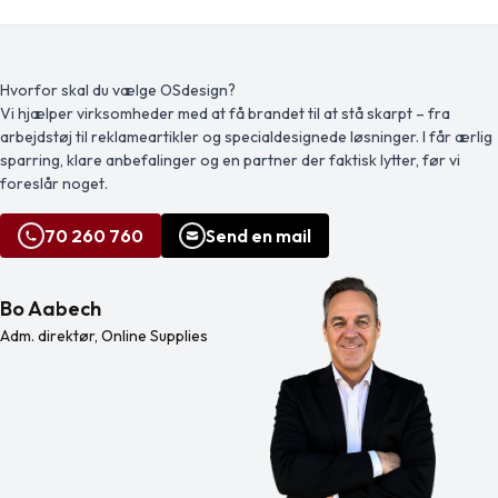
huden. Denne vare er certificeret
holdbarhed på 5 år. Indhold: 40
STANDARD 100 af OEKO-TEX®. Det
vandafvisende plastre, 6 tørre
garanterer, at tekstilproduktet er
servietter, 4 hudrenseservietter, 2
fremstillet via bæredygtige
førstehjælpsforbindinger, 1 elastisk
processer under miljøvenlige og
bandage, 1 saks, 1 metalpincet, 1
Hvorfor skal du vælge OSdesign?
socialt ansvarlige arbejdsvilkår og er
fnugklud, 1 par engangshandsker, 1
Vi hjælper virksomheder med at få brandet til at stå skarpt – fra
uden skadelige kemikalier eller
medicinsk tape og 1 brugsanvisning.
arbejdstøj til reklameartikler og specialdesignede løsninger. I får ærlig
syntetiske materialer. Findes i flere
flotte farver til at […]
sparring, klare anbefalinger og en partner der faktisk lytter, før vi
foreslår noget.
70 260 760
Send en mail
Bo Aabech
Adm. direktør, Online Supplies