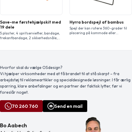
Save-me førstehjælpskit med
Hyrra bordspejl af bambus
19 dele
Spejl der kan rotere 360-grader til
placering på kommode eller
5 plaster, 4 spritservietter, bandage,
bordplade. Spejlet er fremstillet af
trekantbandage, 2 sikkerhedsnåle,
bambus, der er indkøbt og
saks i nylonpose. EN13485.
produceret i overensstemmelse med
bæredygtige standarder.
Hvorfor skal du vælge OSdesign?
Vi hjælper virksomheder med at få brandet til at stå skarpt – fra
arbejdstøj til reklameartikler og specialdesignede løsninger. I får ærlig
sparring, klare anbefalinger og en partner der faktisk lytter, før vi
foreslår noget.
70 260 760
Send en mail
Bo Aabech