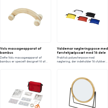
Volu massageapparat af
Valdemar nøgleringspose med
bambus
førstehjælpssæt med 16 dele
Dette Volu massageapparat af
Praktisk polyesterpose med
bambus er specielt designet til at
nøglering, der indeholder 16 stykker
massere arme, ben, balder, lår, talje
førstehjælpsartikler. Sættet
og mave. Det frigiver
indeholder en saks (9 cm), 2
muskelspændinger, forbedrer
renseservietter, 1 elastisk bandage (4
blodcirkulationen, reducerer neuralgi,
meter x 6 cm), 2 vatkugler (0,5 g), 3
eliminerer træthed og hjælper med
sikkerhedsnåle (3,6 cm), 5 plastre (45
at holde musklerne sunde. Den
x 19 mm), og 2 bomuldsnåle (8 cm).
anvendte bambus er indkøbt og
Fantastisk til rejser, festival, events
produceret i overensstemmelse med
og andre udendørsaktiviteter, og har
bæredygtige standarder.
et […]