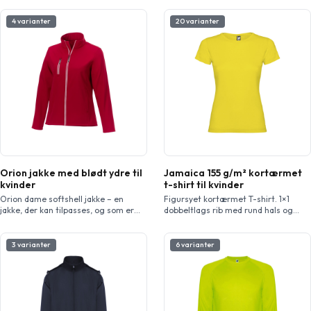
4 varianter
20 varianter
Orion jakke med blødt ydre til
Jamaica 155 g/m² kortærmet
kvinder
t-shirt til kvinder
Orion dame softshell jakke – en
Figursyet kortærmet T-shirt. 1×1
jakke, der kan tilpasses, og som er
dobbeltlags rib med rund hals og
designet med komfort for øje. Jakken
dækkede sømme fra skulder til
er fremstillet af 250 g/m² mekanisk
skulder. Sidesømme. T-shirt fås i 21
stretchvævning af polyester og har
farver. Aftagelig etiket. Modellen er
3 varianter
6 varianter
en binding af mikrofleece, som giver
168 cm og er iført str. S.
funktionalitet og varme. Den har en
synlig vislon lynlås i plast midt foran
samt på brystlommen. Orion
softshell-jakken er […]