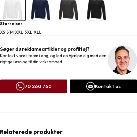
Størrelser
XS
|
S
|
M
|
XXL
|
3XL
|
XL
L
Søger du reklameartikler og profiltøj?
Kontakt vores team i dag, og lad os hjælpe dig med den
rigtige løsning til din virksomhed
70 260 760
Kontakt os
Relaterede produkter