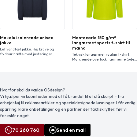
Makalu isolerende unisex
Montecarlo 150 g/m²
jakke
langærmet sports t-shirt til
mænd
Let vandtæt jakke. Høj krave og
foldbar hætte med justeringer.
Teknisk langærmet raglan t-shirt.
Mikrofleecefór. Lynlås foran og
Matchende overlock i ærmerne (uden
hagebeskytter. Elastiske manchetter.
sidesømme). Dækkede sømme i
To sidelommer med lynlås. Indvendig
kraven. Åndbart stof, der er let at
venstre brystlomme. Aftagelig etiket.
vaske og tørre. Aftagelig etiket.
Vandtæt. Vindtæt. Den mandelige
model er 184 cm og er iført str. L og
den kvindelige model er 174 cm og er
Hvorfor skal du vælge OSdesign?
iført str. S.
Vi hjælper virksomheder med at få brandet til at stå skarpt – fra
arbejdstøj til reklameartikler og specialdesignede løsninger. I får ærlig
sparring, klare anbefalinger og en partner der faktisk lytter, før vi
foreslår noget.
70 260 760
Send en mail