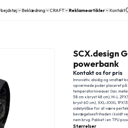
rbejdstøj
Beklædning
CRAFT
Reklameartikler
Kontakt
SCX.design G
powerbank
Kontakt os for pris
Innovativ, alsidig og vindtæt 
opvarmede puder placeret på 
temperaturniveauer (lav, melle
58 cm x bryst 48 cm), M-L 2P
bryst 60 cm), XXL-XXXL 1PX13
sidelynlåse for at være perfek
bevægelsesfriheden i koldt vej
nem brug. Pakket i en TPU pose
Størrelser