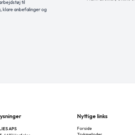
rbejdstøj til
g, klare anbefalinger og
ysninger
Nyttige links
Forside
IES APS
Trykmetoder