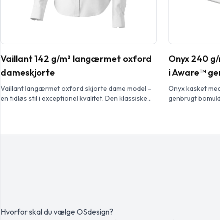
Vaillant 142 g/m² langærmet oxford
Onyx 240 g/
dameskjorte
i Aware™ ge
Vaillant langærmet oxford skjorte dame model –
Onyx kasket med 
en tidløs stil i exceptionel kvalitet. Den klassiske
genbrugt bomuld
oxfordvævning er lavet af bomuld af høj kvalitet
Den er designet 
og giver skjorten en raffineret tekstur, der giver
hovedomkreds p
dybde og karakter til det samlede udseende. Med
metalspændelukn
sin button-down-krave går den ubesværet fra
nemme, sikre jus
formelle til afslappede lejligheder. Det andet
Cyclo® genbrugs
knaphul fra bunden er […]
forudsorteret a
garnet. Disse fi
Hvorfor skal du vælge OSdesign?