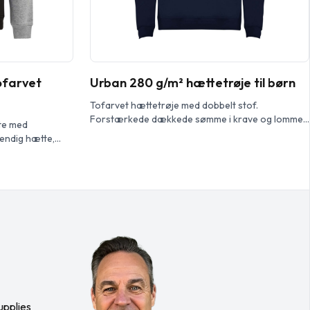
ofarvet
Urban 280 g/m² hættetrøje til børn
Tofarvet hættetrøje med dobbelt stof.
Forstærkede dækkede sømme i krave og lomme i
te med
kængurustil. 1×1 elastanrib i manchetter og linning.
vendig hætte,
Aftagelig etiket. Modellen er 120 cm og iført str.
farve.
5/6
 i 1×1 ribstrik
upplies