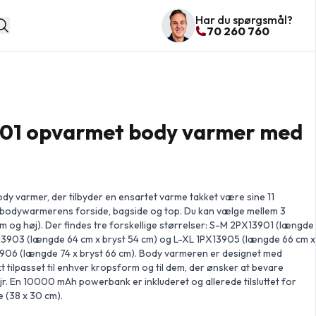
Har du spørgsmål?
70 260 760
01 opvarmet body varmer med
body varmer, der tilbyder en ensartet varme takket være sine 11
bodywarmerens forside, bagside og top. Du kan vælge mellem 3
m og høj). Der findes tre forskellige størrelser: S-M 2PX13901 (længde
X13903 (længde 64 cm x bryst 54 cm) og L-XL 1PX13905 (længde 66 cm x
906 (længde 74 x bryst 66 cm). Body varmeren er designet med
t tilpasset til enhver kropsform og til dem, der ønsker at bevare
r. En 10000 mAh powerbank er inkluderet og allerede tilsluttet for
 (38 x 30 cm).