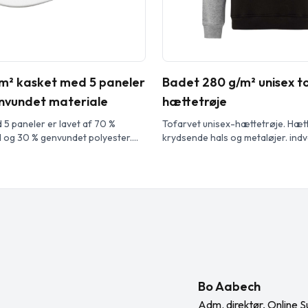
m² kasket med 5 paneler
Badet 280 g/m² unisex t
nvundet materiale
hættetrøje
5 paneler er lavet af 70 %
Tofarvet unisex-hættetrøje. Hæt
 og 30 % genvundet polyester.
krydsende hals og metaløjer. ind
til en behagelig pasform med en
snøre og raglanærmer i kontrast
å 58 cm, og
Kængurulomme. Manchetter og kant
ingen giver mulighed for
af elastan. Aftagelig etiket.
teringer. kasketten indeholder
fibre, hvor der bruges
ffald, der bestemmer farven på
bre reducerer […]
Bo Aabech
Adm. direktør, Online S