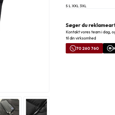
S
|
L
|
XXL
|
3XL
Søger du reklamearti
Kontakt vores team i dag, og
til din virksomhed
70 260 760