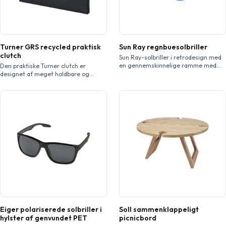
Turner GRS recycled praktisk
Sun Ray regnbuesolbriller
clutch
Sun Ray-solbriller i retrodesign med
en gennemskinnelige ramme med
Den praktiske Turner clutch er
populær regnbuefarvet finish. Linser,
designet af meget holdbare og
der er i overensstemmelse med EN
ansvarlige materialer. Ydersiden er
ISO 12312-1 og UV 400, klassificeres
lavet med 51 % GRS genvundet PU
som kategori 3.
plast og foret er lavet af 100 % GRS
genbrugt RPET. Denne organisator
gør præcis, hvad navnet lover, der er
et dedikeret rum til ethvert behov.
Uanset om det er kabler, airpods,
kort, nøgler […]
Eiger polariserede solbriller i
Soll sammenklappeligt
hylster af genvundet PET
picnicbord