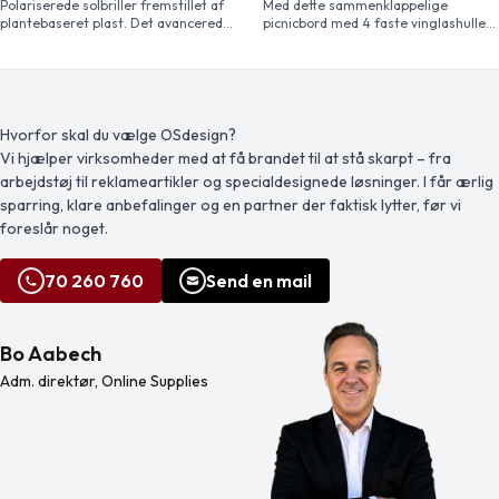
Polariserede solbriller fremstillet af
Med dette sammenklappelige
plantebaseret plast. Det avancerede
picnicbord med 4 faste vinglashuller,
brillestel samt brillestængerne er
vil en picnic på balkonen, i haven eller
fremstillet af Rilsan Clear G850
på stranden altid være meget
Rnew, en polymer, der er et derivat af
behagelig. Det tager kun et sekund
ricinusolie. Materialet er et
at folde ud og er let at have med.
bæredygtigt alternativ til traditionel
plast, og er også fantastisk til at
Hvorfor skal du vælge OSdesign?
fremstille lette og fleksible stel, der
Vi hjælper virksomheder med at få brandet til at stå skarpt – fra
gør briller komfortable. Glassene er
arbejdstøj til reklameartikler og specialdesignede løsninger. I får ærlig
polariserede, hvilket eliminerer
reflekterende […]
sparring, klare anbefalinger og en partner der faktisk lytter, før vi
foreslår noget.
70 260 760
Send en mail
Bo Aabech
Adm. direktør, Online Supplies